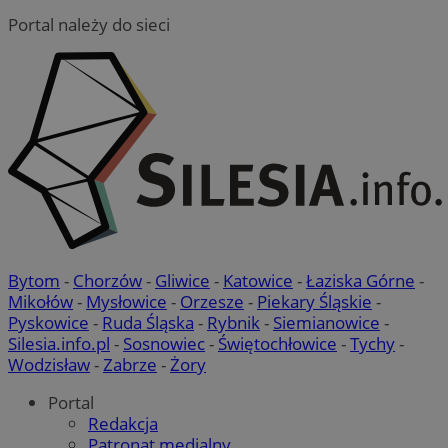
Portal należy do sieci
Bytom
-
Chorzów
-
Gliwice
-
Katowice
-
Łaziska Górne
-
Mikołów
-
Mysłowice
-
Orzesze
-
Piekary Śląskie
-
Pyskowice
-
Ruda Śląska
-
Rybnik
-
Siemianowice
-
Silesia.info.pl
-
Sosnowiec
-
Świętochłowice
-
Tychy
-
Wodzisław
-
Zabrze
-
Żory
Portal
Redakcja
Patronat medialny