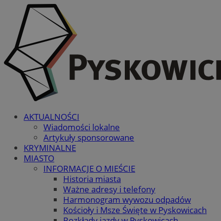
AKTUALNOŚCI
Wiadomości lokalne
Artykuły sponsorowane
KRYMINALNE
MIASTO
INFORMACJE O MIEŚCIE
Historia miasta
Ważne adresy i telefony
Harmonogram wywozu odpadów
Kościoły i Msze Święte w Pyskowicach
Rozkłady jazdy w Pyskowicach