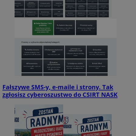
Fałszywe SMS-y, e-maile i strony. Tak
zgłosisz cyberoszustwo do CSIRT NASK