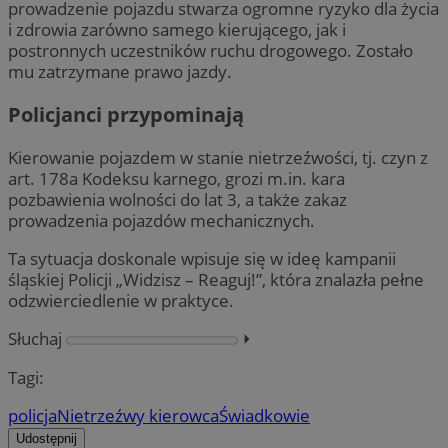
prowadzenie pojazdu stwarza ogromne ryzyko dla życia
i zdrowia zarówno samego kierującego, jak i
postronnych uczestników ruchu drogowego. Zostało
mu zatrzymane prawo jazdy.
Policjanci przypominają
Kierowanie pojazdem w stanie nietrzeźwości, tj. czyn z
art. 178a Kodeksu karnego, grozi m.in. kara
pozbawienia wolności do lat 3, a także zakaz
prowadzenia pojazdów mechanicznych.
Ta sytuacja doskonale wpisuje się w ideę kampanii
śląskiej Policji „Widzisz – Reaguj!”, która znalazła pełne
odzwierciedlenie w praktyce.
Słuchaj
⏵︎
Tagi:
policja
Nietrzeźwy kierowca
Świadkowie
Udostępnij