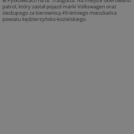
w Pyskowicach na ul. Traugutta. Na miejsce skierowano
patrol, który zastał pojazd marki Volkswagen oraz
siedzącego za kierownicą 49-letniego mieszkańca
powiatu kędzierzyńsko-kozielskiego.