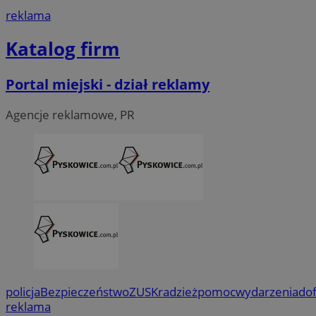
reklama
Katalog firm
Portal miejski - dział reklamy
Agencje reklamowe, PR
policja
Bezpieczeństwo
ZUS
Kradzież
pomoc
wydarzenia
do
reklama