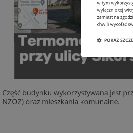
w tym wykorzysty
wyłącznie tej wi
zamiast na zgodz
chwili wycofać s
POKAŻ SZCZ
Niezbędne
Część budynku wykorzystywana jest prz
NZOZ) oraz mieszkania komunalne.
Ni
Niezbędne pliki cook
zarządzanie kontem. 
Nazwa