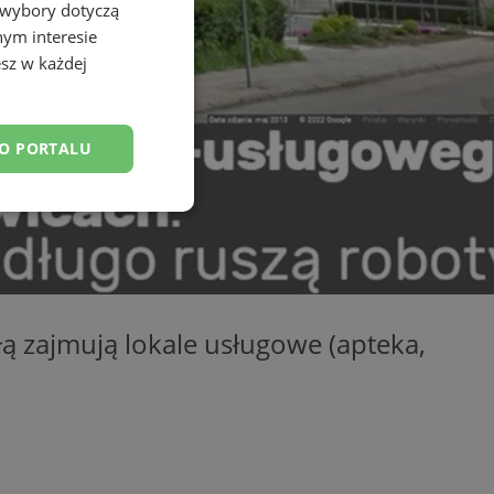
 wybory dotyczą
nym interesie
sz w każdej
DO PORTALU
esklasyfikowane
ą zajmują lokale usługowe (apteka,
ane
owanie użytkownika i
j.