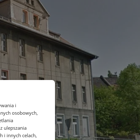
ywania i
danych osobowych,
etlania
az ulepszania
 i innych celach,