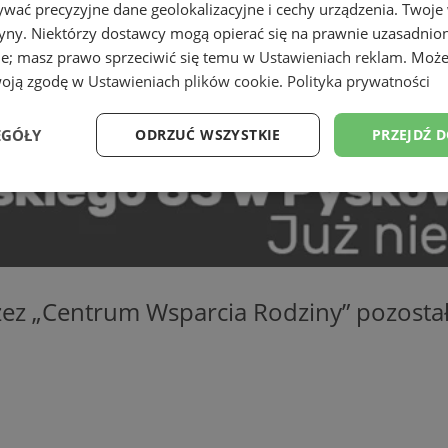
wać precyzyjne dane geolokalizacyjne i cechy urządzenia. Twoje
tryny. Niektórzy dostawcy mogą opierać się na prawnie uzasadnio
ie; masz prawo sprzeciwić się temu w
Ustawieniach reklam
. Może
woją zgodę w
Ustawieniach plików cookie
.
Polityka prywatności
EGÓŁY
ODRZUĆ WSZYSTKIE
PRZEJDŹ 
Wydajność
Targetowanie
Funkcjonalność
Ni
ez „Centrum Wsparcia Rodziny” pozostał
ezbędne
Wydajność
Targetowanie
Funkcjonalność
Niesklasyfikow
ie umożliwiają korzystanie z podstawowych funkcji strony internetowej, takich jak log
Bez niezbędnych plików cookie nie można prawidłowo korzystać ze strony internetowe
Provider
/
Okres
Opis
Domena
przechowywania