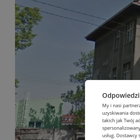
Odpowiedzia
My i nasi partne
uzyskiwania dost
takich jak Twój a
spersonalizowanyc
usług.
Dostawcy s