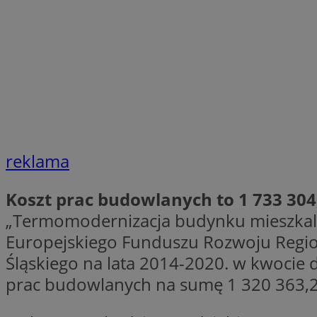
SessID
QeSessID
MvSessID
VISITOR_PRIVACY_
CookieScriptConse
reklama
Koszt prac budowlanych to 1 733 304,
__cf_bm
„Termomodernizacja budynku mieszkalno
Europejskiego Funduszu Rozwoju Reg
__cf_bm
Śląskiego na lata 2014-2020. w kwocie 
prac budowlanych na sumę 1 320 363,22