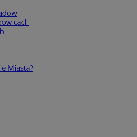
adów
skowicach
ch
ie Miasta?