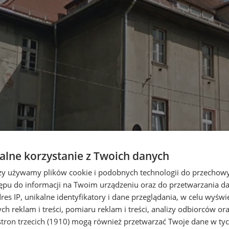
lne korzystanie z Twoich danych
rzy używamy plików cookie i podobnych technologii do przechow
ępu do informacji na Twoim urządzeniu oraz do przetwarzania 
dres IP, unikalne identyfikatory i dane przeglądania, w celu wyświ
h reklam i treści, pomiaru reklam i treści, analizy odbiorców or
tron trzecich (1910)
mogą również przetwarzać Twoje dane w tych