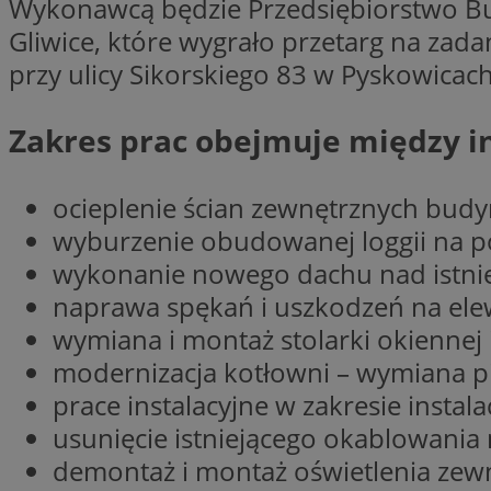
Wykonawcą będzie Przedsiębiorstwo B
Nazwa
Gliwice, które wygrało przetarg na za
Nazwa
ustat_y6rnhl0sgwc
Nazwa
przy ulicy Sikorskiego 83 w Pyskowicach
ustat_qtixygjb9ub
ustat_gid
test_cookie
__Secure-YNID
Zakres prac obejmuje między i
ustat_ucijhkzXjde3
IDE
ustat_9myf32XcXje
__eoi
ocieplenie ścian zewnętrznych bud
ustat_e1fXggjnd6q
wyburzenie obudowanej loggii na poz
ustat_ugr1v6n1xr
YSC
wykonanie nowego dachu nad istnie
_ga_KRG642HW80
ustat_0qdml9jpb4p
naprawa spękań i uszkodzeń na ele
ustat_a7pd4yq9deX
VISITOR_INFO1_LIV
__gpi
wymiana i montaż stolarki okiennej i
ustat_icx3j72fr3j1j
modernizacja kotłowni – wymiana p
ustat_h2aqrz9xfljy
_ga
prace instalacyjne w zakresie instal
_fbp
usunięcie istniejącego okablowania 
__Secure-
demontaż i montaż oświetlenia zewn
ROLLOUT_TOKEN