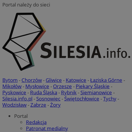
Portal należy do sieci
Bytom
-
Chorzów
-
Gliwice
-
Katowice
-
Łaziska Górne
-
Mikołów
-
Mysłowice
-
Orzesze
-
Piekary Śląskie
-
Pyskowice
-
Ruda Śląska
-
Rybnik
-
Siemianowice
-
Silesia.info.pl
-
Sosnowiec
-
Świętochłowice
-
Tychy
-
Wodzisław
-
Zabrze
-
Żory
Portal
Redakcja
Patronat medialny