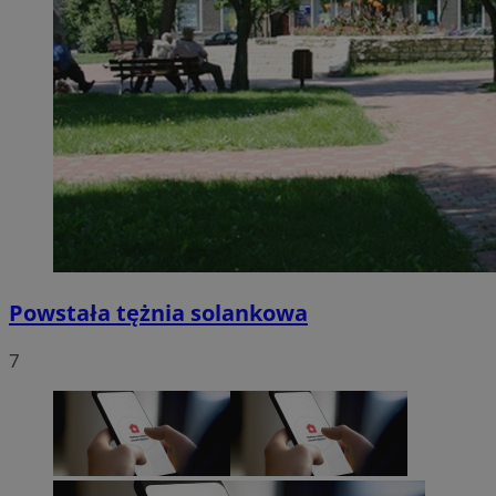
Powstała tężnia solankowa
7