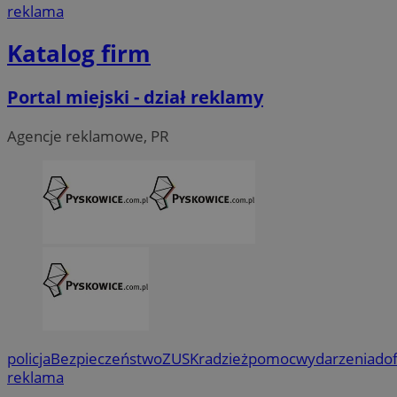
reklama
Katalog firm
Portal miejski - dział reklamy
Agencje reklamowe, PR
policja
Bezpieczeństwo
ZUS
Kradzież
pomoc
wydarzenia
do
reklama