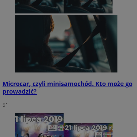
Microcar, czyli minisamochód. Kto może go
prowadzić?
51