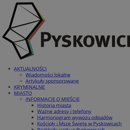
AKTUALNOŚCI
Wiadomości lokalne
Artykuły sponsorowane
KRYMINALNE
MIASTO
INFORMACJE O MIEŚCIE
Historia miasta
Ważne adresy i telefony
Harmonogram wywozu odpadów
Kościoły i Msze Święte w Pyskowicach
Rozkłady jazdy w Pyskowicach