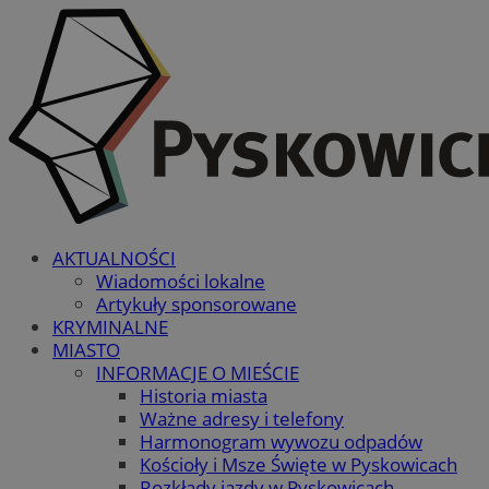
AKTUALNOŚCI
Wiadomości lokalne
Artykuły sponsorowane
KRYMINALNE
MIASTO
INFORMACJE O MIEŚCIE
Historia miasta
Ważne adresy i telefony
Harmonogram wywozu odpadów
Kościoły i Msze Święte w Pyskowicach
Rozkłady jazdy w Pyskowicach