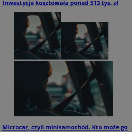
Inwestycja kosztowała ponad 513 tys. zł
Microcar, czyli minisamochód. Kto może go