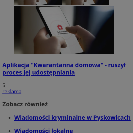
Aplikacja "Kwarantanna domowa" - ruszył
proces jej udostępniania
5
reklama
Zobacz również
Wiadomości kryminalne w Pyskowicach
Wiadomości lokalne