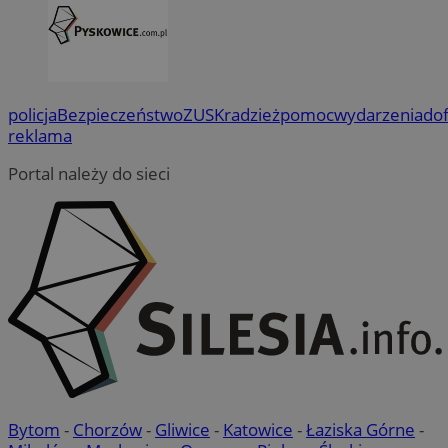
policja
Bezpieczeństwo
ZUS
Kradzież
pomoc
wydarzenia
do
reklama
Portal należy do sieci
Bytom
-
Chorzów
-
Gliwice
-
Katowice
-
Łaziska Górne
-