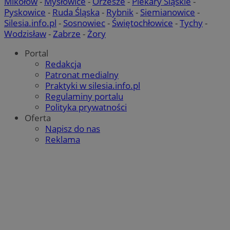
Mikołów
-
Mysłowice
-
Orzesze
-
Piekary Śląskie
-
Pyskowice
-
Ruda Śląska
-
Rybnik
-
Siemianowice
-
Silesia.info.pl
-
Sosnowiec
-
Świętochłowice
-
Tychy
-
Wodzisław
-
Zabrze
-
Żory
Portal
Redakcja
Patronat medialny
Praktyki w silesia.info.pl
Regulaminy portalu
Polityka prywatności
Oferta
Napisz do nas
Reklama