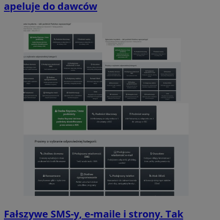
apeluje do dawców
Fałszywe SMS-y, e-maile i strony. Tak