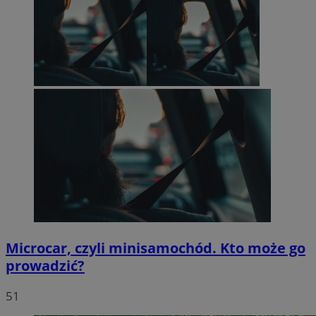
Microcar, czyli minisamochód. Kto może go
prowadzić?
51