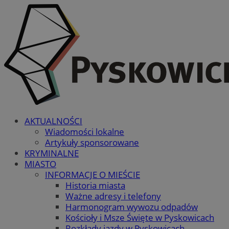
AKTUALNOŚCI
Wiadomości lokalne
Artykuły sponsorowane
KRYMINALNE
MIASTO
INFORMACJE O MIEŚCIE
Historia miasta
Ważne adresy i telefony
Harmonogram wywozu odpadów
Kościoły i Msze Święte w Pyskowicach
Rozkłady jazdy w Pyskowicach