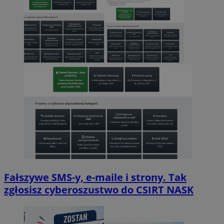
Fałszywe SMS-y, e-maile i strony. Tak
zgłosisz cyberoszustwo do CSIRT NASK