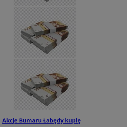
Akcje Bumaru Łabędy kupię