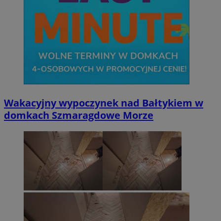
Wakacyjny wypoczynek nad Bałtykiem w
domkach Szmaragdowe Morze