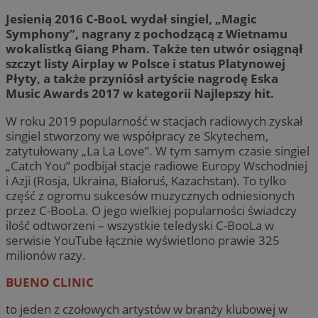
Jesienią 2016 C-BooL wydał singiel, „Magic
Symphony”, nagrany z pochodzącą z Wietnamu
wokalistką Giang Pham. Także ten utwór osiągnął
szczyt listy Airplay w Polsce i status Platynowej
Płyty, a także przyniósł artyście nagrodę Eska
Music Awards 2017 w kategorii Najlepszy hit.
W roku 2019 popularność w stacjach radiowych zyskał
singiel stworzony we współpracy ze Skytechem,
zatytułowany „La La Love”. W tym samym czasie singiel
„Catch You” podbijał stacje radiowe Europy Wschodniej
i Azji (Rosja, Ukraina, Białoruś, Kazachstan). To tylko
część z ogromu sukcesów muzycznych odniesionych
przez C-BooLa. O jego wielkiej popularności świadczy
ilość odtworzeni – wszystkie teledyski C-BooLa w
serwisie YouTube łącznie wyświetlono prawie 325
milionów razy.
BUENO CLINIC
to jeden z czołowych artystów w branży klubowej w