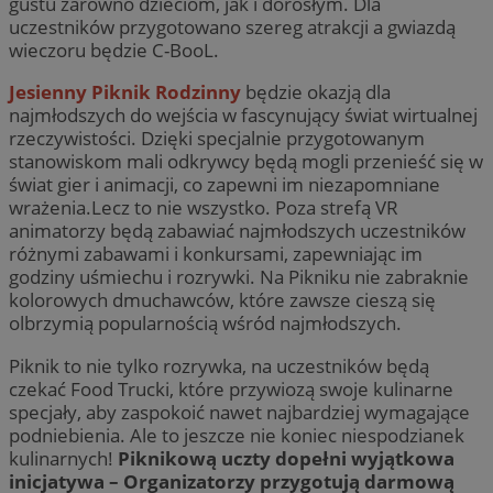
gustu zarówno dzieciom, jak i dorosłym. Dla
uczestników przygotowano szereg atrakcji a gwiazdą
wieczoru będzie C-BooL.
Jesienny Piknik Rodzinny
będzie okazją dla
najmłodszych do wejścia w fascynujący świat wirtualnej
rzeczywistości. Dzięki specjalnie przygotowanym
stanowiskom mali odkrywcy będą mogli przenieść się w
świat gier i animacji, co zapewni im niezapomniane
wrażenia.Lecz to nie wszystko. Poza strefą VR
animatorzy będą zabawiać najmłodszych uczestników
różnymi zabawami i konkursami, zapewniając im
godziny uśmiechu i rozrywki. Na Pikniku nie zabraknie
kolorowych dmuchawców, które zawsze cieszą się
olbrzymią popularnością wśród najmłodszych.
Piknik to nie tylko rozrywka, na uczestników będą
czekać Food Trucki, które przywiozą swoje kulinarne
specjały, aby zaspokoić nawet najbardziej wymagające
podniebienia. Ale to jeszcze nie koniec niespodzianek
kulinarnych!
Piknikową uczty dopełni wyjątkowa
inicjatywa – Organizatorzy przygotują darmową