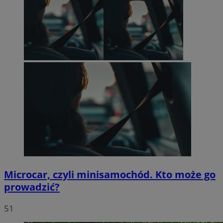
Microcar, czyli minisamochód. Kto może go
prowadzić?
51