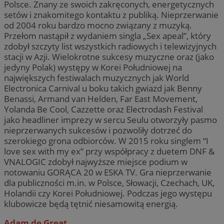
Polsce. Znany ze swoich zakręconych, energetycznych
setów i znakomitego kontaktu z publiką. Nieprzerwanie
od 2004 roku bardzo mocno związany z muzyką.
Przełom nastąpił z wydaniem singla „Sex apeal”, który
zdobył szczyty list wszystkich radiowych i telewizyjnych
stacji w Azji. Wielokrotne sukcesy muzyczne oraz (jako
jedyny Polak) występy w Korei Południowej na
największych festiwalach muzycznych jak World
Electronica Carnival u boku takich gwiazd jak Benny
Benassi, Armand van Helden, Far East Movement,
Yolanda Be Cool, Cazzette oraz Electrodash Festival
jako headliner imprezy w sercu Seulu otworzyły pasmo
nieprzerwanych sukcesów i pozwoliły dotrzeć do
szerokiego grona odbiorców. W 2015 roku singlem “I
love sex with my ex” przy współpracy z duetem DNF &
VNALOGIC zdobył najwyższe miejsce podium w
notowaniu GORĄCA 20 w ESKA TV. Gra nieprzerwanie
dla publiczności m.in. w Polsce, Słowacji, Czechach, UK,
Holandii czy Korei Południowej. Podczas jego występu
klubowicze będą tętnić niesamowitą energią.
Adam de Great