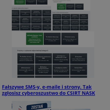
Fałszywe SMS-y, e-maile i strony. Tak
zgłosisz cyberoszustwo do CSIRT NASK