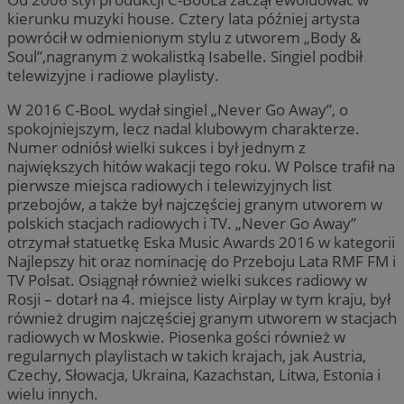
kierunku muzyki house. Cztery lata później artysta
powrócił w odmienionym stylu z utworem „Body &
Soul”,nagranym z wokalistką Isabelle. Singiel podbił
telewizyjne i radiowe playlisty.
W 2016 C-BooL wydał singiel „Never Go Away”, o
spokojniejszym, lecz nadal klubowym charakterze.
Numer odniósł wielki sukces i był jednym z
największych hitów wakacji tego roku. W Polsce trafił na
pierwsze miejsca radiowych i telewizyjnych list
przebojów, a także był najczęściej granym utworem w
polskich stacjach radiowych i TV. „Never Go Away”
otrzymał statuetkę Eska Music Awards 2016 w kategorii
Najlepszy hit oraz nominację do Przeboju Lata RMF FM i
TV Polsat. Osiągnął również wielki sukces radiowy w
Rosji – dotarł na 4. miejsce listy Airplay w tym kraju, był
również drugim najczęściej granym utworem w stacjach
radiowych w Moskwie. Piosenka gości również w
regularnych playlistach w takich krajach, jak Austria,
Czechy, Słowacja, Ukraina, Kazachstan, Litwa, Estonia i
wielu innych.