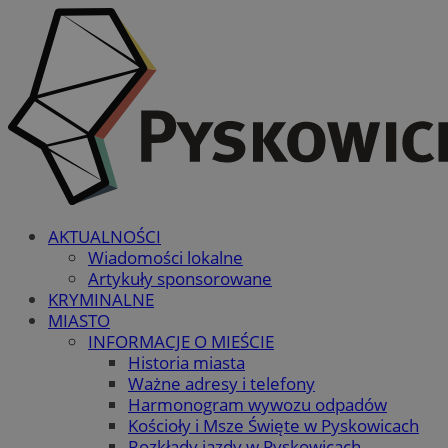
AKTUALNOŚCI
Wiadomości lokalne
Artykuły sponsorowane
KRYMINALNE
MIASTO
INFORMACJE O MIEŚCIE
Historia miasta
Ważne adresy i telefony
Harmonogram wywozu odpadów
Kościoły i Msze Święte w Pyskowicach
Rozkłady jazdy w Pyskowicach