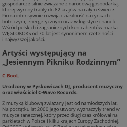
gospodarcze silnie związane z narodową gospodarką,
której wyroby trafiły do 62 krajów na całym świecie.
Firma intensywnie rozwija działalność na rynkach
hutniczym, energetycznym oraz w logistyce i handlu.
Wśród polskich i zagranicznych kontrahentów marka
WĘGLOKOKS od 70 lat jest synonimem rzetelności
i najwyższej jakości.
Artyści występujący na
„Jesiennym Pikniku Rodzinnym”
C-BooL
Urodzony w Pyskowicach DJ, producent muzyczny
oraz właściciel C-Wave Records.
Z muzyką klubową związany jest od namłodszych lat.
Na początku lat 2000 jego utwory wyznaczyły trend w
muzyce tanecznej, który przez długi czas królował na
parkietach w Polsce i kilku krajach Europy Zachodniej.
Od 2006 styl produkcji C-BooLa zaczął ewoluować w