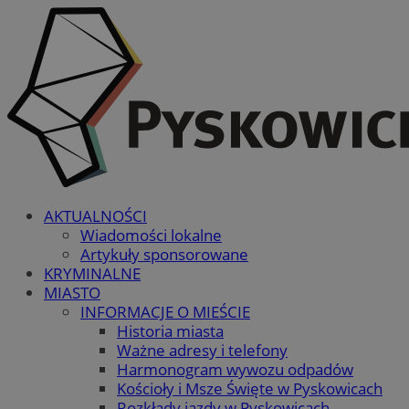
AKTUALNOŚCI
Wiadomości lokalne
Artykuły sponsorowane
KRYMINALNE
MIASTO
INFORMACJE O MIEŚCIE
Historia miasta
Ważne adresy i telefony
Harmonogram wywozu odpadów
Kościoły i Msze Święte w Pyskowicach
Rozkłady jazdy w Pyskowicach