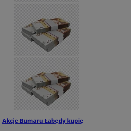
Akcje Bumaru Łabędy kupię