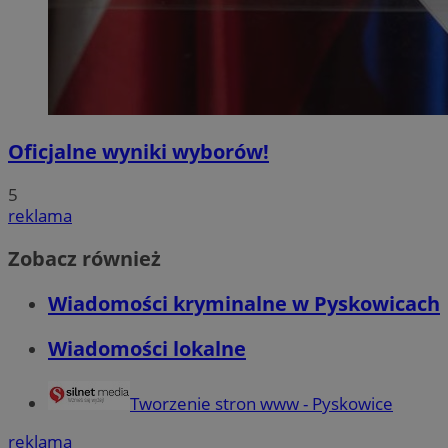
Oficjalne wyniki wyborów!
5
reklama
Zobacz również
Wiadomości kryminalne w Pyskowicach
Wiadomości lokalne
Tworzenie stron www - Pyskowice
reklama