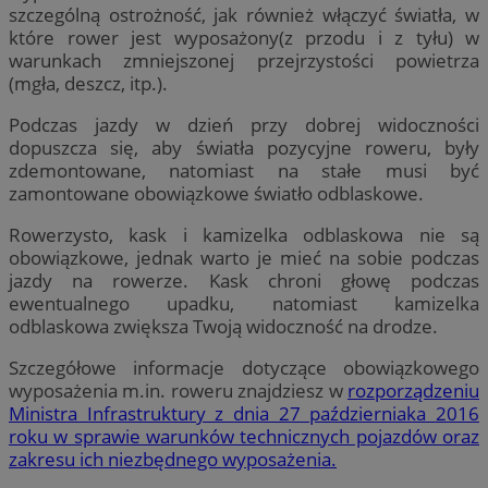
szczególną ostrożność, jak również włączyć światła, w
które rower jest wyposażony(z przodu i z tyłu) w
warunkach zmniejszonej przejrzystości powietrza
(mgła, deszcz, itp.).
Podczas jazdy w dzień przy dobrej widoczności
dopuszcza się, aby światła pozycyjne roweru, były
zdemontowane, natomiast na stałe musi być
zamontowane obowiązkowe światło odblaskowe.
Rowerzysto, kask i kamizelka odblaskowa nie są
obowiązkowe, jednak warto je mieć na sobie podczas
jazdy na rowerze. Kask chroni głowę podczas
ewentualnego upadku, natomiast kamizelka
odblaskowa zwiększa Twoją widoczność na drodze.
Szczegółowe informacje dotyczące obowiązkowego
wyposażenia m.in. roweru znajdziesz w
rozporządzeniu
Ministra Infrastruktury z dnia 27 październiaka 2016
roku w sprawie warunków technicznych pojazdów oraz
zakresu ich niezbędnego wyposażenia.