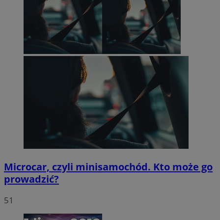
Microcar, czyli minisamochód. Kto może go
prowadzić?
51