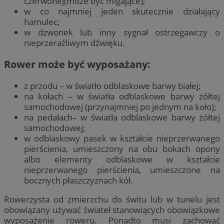
czerwonej(może być migające);
w co najmniej jeden skutecznie działający
hamulec;
w dzwonek lub inny sygnał ostrzegawczy o
nieprzeraźliwym dźwięku.
Rower może być wyposażany:
z przodu – w światło odblaskowe barwy białej;
na kołach – w światła odblaskowe barwy żółtej
samochodowej (przynajmniej po jednym na koło);
na pedałach– w światła odblaskowe barwy żółtej
samochodowej;
w odblaskowy pasek w kształcie nieprzerwanego
pierścienia, umieszczony na obu bokach opony
albo elementy odblaskowe w kształcie
nieprzerwanego pierścienia, umieszczone na
bocznych płaszczyznach kół.
Rowerzysta od zmierzchu do świtu lub w tunelu jest
obowiązany używać świateł stanowiących obowiązkowe
wyposażenie roweru. Ponadto musi zachować