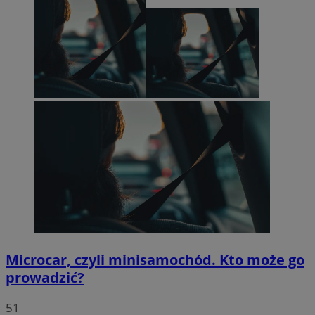
Microcar, czyli minisamochód. Kto może go
prowadzić?
51