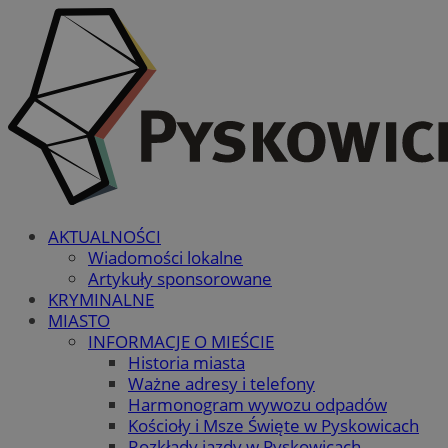
AKTUALNOŚCI
Wiadomości lokalne
Artykuły sponsorowane
KRYMINALNE
MIASTO
INFORMACJE O MIEŚCIE
Historia miasta
Ważne adresy i telefony
Harmonogram wywozu odpadów
Kościoły i Msze Święte w Pyskowicach
Rozkłady jazdy w Pyskowicach