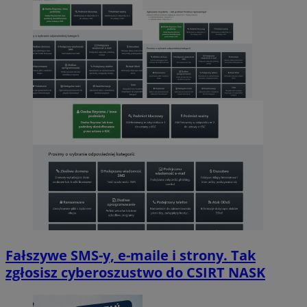
Fałszywe SMS-y, e-maile i strony. Tak
zgłosisz cyberoszustwo do CSIRT NASK