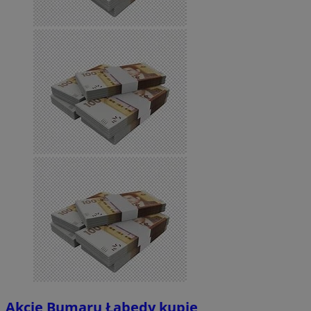
Akcje Bumaru Łabędy kupię