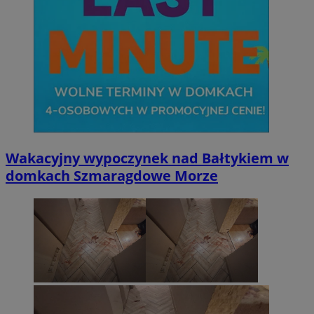
Wakacyjny wypoczynek nad Bałtykiem w
domkach Szmaragdowe Morze