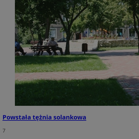
Powstała tężnia solankowa
7