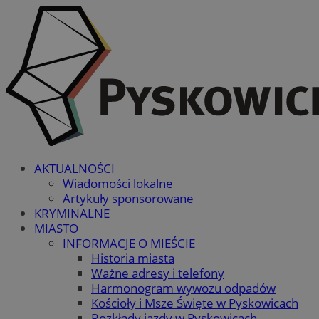
AKTUALNOŚCI
Wiadomości lokalne
Artykuły sponsorowane
KRYMINALNE
MIASTO
INFORMACJE O MIEŚCIE
Historia miasta
Ważne adresy i telefony
Harmonogram wywozu odpadów
Kościoły i Msze Święte w Pyskowicach
Rozkłady jazdy w Pyskowicach