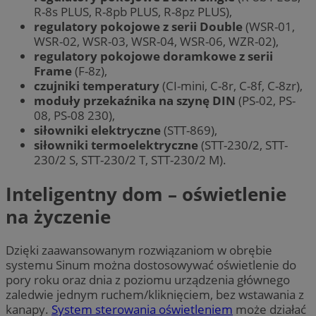
R-8s PLUS, R-8pb PLUS, R-8pz PLUS),
regulatory pokojowe z serii Double
(WSR-01,
WSR-02, WSR-03, WSR-04, WSR-06, WZR-02),
regulatory pokojowe doramkowe z serii
Frame
(F-8z),
czujniki temperatury
(CI-mini, C-8r, C-8f, C-8zr),
moduły przekaźnika na szynę DIN
(PS-02, PS-
08, PS-08 230),
siłowniki elektryczne
(STT-869),
siłowniki termoelektryczne
(STT-230/2, STT-
230/2 S, STT-230/2 T, STT-230/2 M).
Inteligentny dom – oświetlenie
na życzenie
Dzięki zaawansowanym rozwiązaniom w obrębie
systemu Sinum można dostosowywać oświetlenie do
pory roku oraz dnia z poziomu urządzenia głównego
zaledwie jednym ruchem/kliknięciem, bez wstawania z
kanapy.
System sterowania oświetleniem
może działać