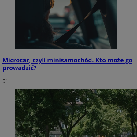
Microcar, czyli minisamochód. Kto może go
prowadzić?
51