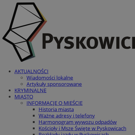
AKTUALNOŚCI
Wiadomości lokalne
Artykuły sponsorowane
KRYMINALNE
MIASTO
INFORMACJE O MIEŚCIE
Historia miasta
Ważne adresy i telefony
Harmonogram wywozu odpadów
Kościoły i Msze Święte w Pyskowicach
Rozkłady jazdy w Pyskowicach