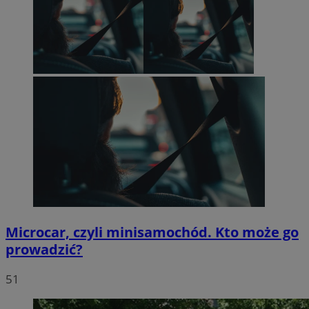
Microcar, czyli minisamochód. Kto może go
prowadzić?
51