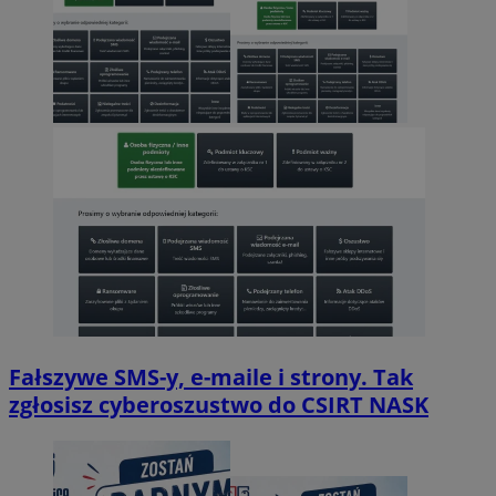
Fałszywe SMS-y, e-maile i strony. Tak
zgłosisz cyberoszustwo do CSIRT NASK