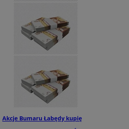
Akcje Bumaru Łabędy kupię