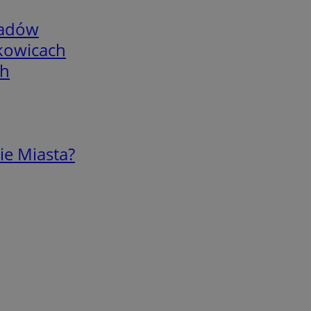
adów
skowicach
ch
ie Miasta?