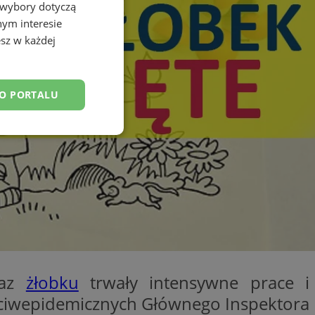
 wybory dotyczą
nym interesie
sz w każdej
DO PORTALU
esklasyfikowane
ane
owanie użytkownika i
j.
az
żłobku
trwały intensywne prace i
eciwepidemicznych Głównego Inspektora