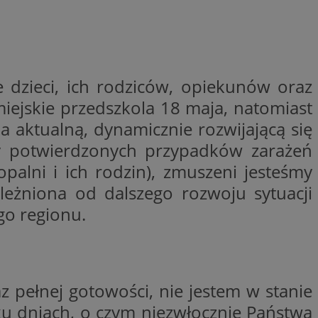
ywania
Opis
formacji o tym, jak
wej, na przykład
leClick (którego
godnie
y wiadomości o
a, czy przeglądarka
 dzieci, ich rodziców, opiekunów oraz
h. Informacje te
ookie.
trony internetowej
iejskie przedszkola 18 maja, natomiast
 Doubleclick i
 użytkownik
a aktualną, dynamicznie rozwijającą się
a zaangażowania
 oraz wszelkie
ową, pomagając
 zobaczyć przed
lizować wydajność
by potwierdzonych przypadków zarażeń
Tube w celu
alni i ich rodzin), zmuszeni jesteśmy
nalytics do
.
ależniona od dalszego rozwoju sytuacji
ube, aby śledzić
ny do śledzenia i
ów z YouTube
go regionu.
mat interakcji
reślić, czy
ny internetowej w
y starej wersji
gle Universal
a serii produktów
 powszechnie
asie rzeczywistym
ik cookie służy do
zez przypisanie
z pełnej gotowości, nie jestem w stanie
tora klienta. Jest
wdrażaniem funkcji
 witrynie i służy
lku dniach, o czym niezwłocznie Państwa
ontrolować, które
cych, sesji i
ą wyświetlane