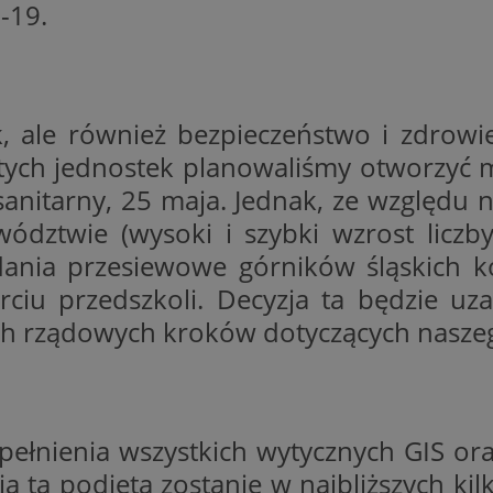
-19.
Provider
/
Domena
Okres przechow
Provider
/
Okres
Opis
4heikj34fr4n5xe1Xde
.ustat.info
1 rok
Domena
Provider
/
przechowywania
Okres
Opis
Domena
przechowywania
b45tv49aaXl1uhy777g
.ustat.info
1 rok
.ustat.info
1 rok
Ten plik cookie jest używany do zbierania in
odwiedzający korzystają ze strony interneto
14 minut 59
Ten plik cookie jest ustawiany przez Doub
Google LLC
.youtube.com
5 miesięcy 4 ty
jakie strony są najczęściej odwiedzane i cz
sekund
właścicielem jest Google) w celu ustaleni
.doubleclick.net
ale również bezpieczeństwo i zdrowie
błędach są odbierane ze stron internetowyc
odwiedzającego witrynę obsługuje pliki c
57xaej0i31X0cmv3t2
.ustat.info
1 rok
mogą być wykorzystywane w celu poprawy s
ych jednostek planowaliśmy otworzyć m
i zrozumienia zaangażowania użytkownika.
1 rok 2 miesiące
Ten plik cookie jest ustawiany przez firmę
Google LLC
3w8anrc73g0l4jrb88p
.ustat.info
1 rok
zawiera informacje o tym, w jaki sposób
.doubleclick.net
sanitarny, 25 maja. Jednak, ze względu n
.pyskowice.com.pl
5 miesięcy 4
Ten plik cookie jest używany do nagrywani
końcowy korzysta z witryny internetowej,
r7j412kkX5dix3x9mit
tygodnie
.ustat.info
użytkownika i interakcji ze stroną internet
1 rok
reklamy, które użytkownik końcowy mógł
poprawić doświadczenie użytkownika i ana
ództwie (wysoki i szybki wzrost licz
odwiedzeniem tej witryny.
strony internetowej.
8zXfumnus5qpdm9nuy9e
.ustat.info
1 rok
Sesja
Ten plik cookie jest ustawiany przez You
ia przesiewowe górników śląskich kop
Google LLC
.pyskowice.com.pl
1 rok 1 miesiąc
Ten plik cookie jest używany przez Google A
X07ihba5lju3lc0Xdwx
.ustat.info
1 rok
śledzenia wyświetleń osadzonych filmów
.youtube.com
utrzymywania stanu sesji.
ciu przedszkoli. Decyzja ta będzie uz
h8m259aigb7x0034tjf
.ustat.info
1 rok
E
5 miesięcy 4
Ten plik cookie jest ustawiany przez Yout
Google LLC
.pyskowice.com.pl
1 rok
Ten plik cookie jest prawdopodobnie używa
tygodnie
preferencje użytkownika dotyczące film
.youtube.com
ch rządowych kroków dotyczących nasze
analizy celów, gromadzenia informacji na te
204lXsauseyysq40x
.ustat.info
1 rok
osadzonych w witrynach; może również ok
użytkownika i wskaźników wydajności stro
odwiedzający witrynę korzysta z nowej, cz
celu poprawy doświadczenia użytkownika.
xeasbc0hzsy2ta848z
.ustat.info
interfejsu YouTube.
1 rok
1 rok 1 miesiąc
Ta nazwa pliku cookie jest powiązana z Goo
Google LLC
2 miesiące 4
Używany przez Facebooka do dostarczani
Meta Platform
Analytics - co stanowi istotną aktualizację
.pyskowice.com.pl
tygodnie
reklamowych, takich jak licytowanie w cz
Inc.
używanej usługi analitycznej Google. Ten pl
od reklamodawców zewnętrznych
.pyskowice.com.pl
rozróżniania unikalnych użytkowników popr
spełnienia wszystkich wytycznych GIS ora
losowo wygenerowanej liczby jako identyfika
.youtube.com
5 miesięcy 4
Używany przez YouTube do zarządzania 
on uwzględniony w każdym żądaniu strony w
ja ta podjęta zostanie w najbliższych ki
tygodnie
i eksperymentowaniem. Pomaga Google k
do obliczania danych dotyczących odwiedzają
nowe funkcje lub zmiany w interfejsie s