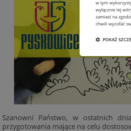
w tym wykorzysty
wyłącznie tej wi
zamiast na zgodz
chwili wycofać s
POKAŻ SZCZ
Niezbędne
Ni
Niezbędne pliki cook
zarządzanie kontem. 
Szanowni Państwo, w ostatnich dn
przygotowania mające na celu dostoso
Nazwa