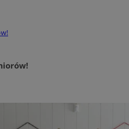
ów!
niorów!