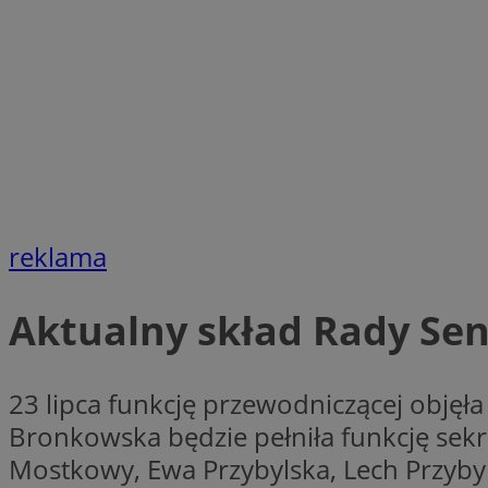
SessID
QeSessID
MvSessID
VISITOR_PRIVACY_
CookieScriptConse
reklama
Aktualny skład Rady Se
__cf_bm
__cf_bm
23 lipca funkcję przewodniczącej objęła
Bronkowska będzie pełniła funkcję sekr
Mostkowy, Ewa Przybylska, Lech Przyby