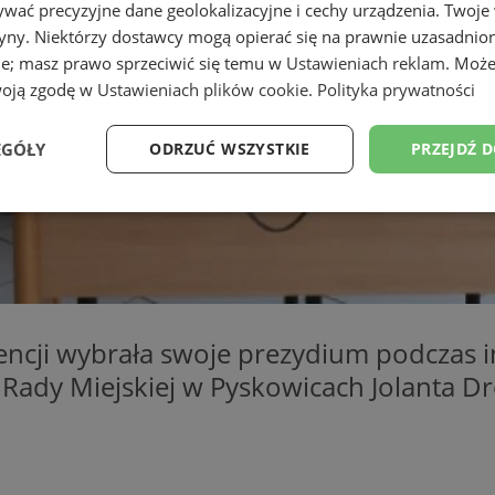
wać precyzyjne dane geolokalizacyjne i cechy urządzenia. Twoje
tryny. Niektórzy dostawcy mogą opierać się na prawnie uzasadnio
ie; masz prawo sprzeciwić się temu w
Ustawieniach reklam
. Może
woją zgodę w
Ustawieniach plików cookie
.
Polityka prywatności
EGÓŁY
ODRZUĆ WSZYSTKIE
PRZEJDŹ 
Wydajność
Targetowanie
Funkcjonalność
Ni
encji wybrała swoje prezydium podczas 
ezbędne
Wydajność
Targetowanie
Funkcjonalność
Niesklasyfikow
 Rady Miejskiej w Pyskowicach Jolanta D
ie umożliwiają korzystanie z podstawowych funkcji strony internetowej, takich jak log
Bez niezbędnych plików cookie nie można prawidłowo korzystać ze strony internetowe
Provider
/
Okres
Opis
Domena
przechowywania