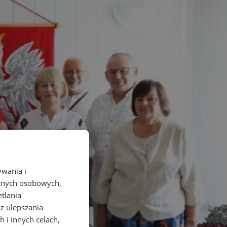
ywania i
danych osobowych,
etlania
az ulepszania
 i innych celach,