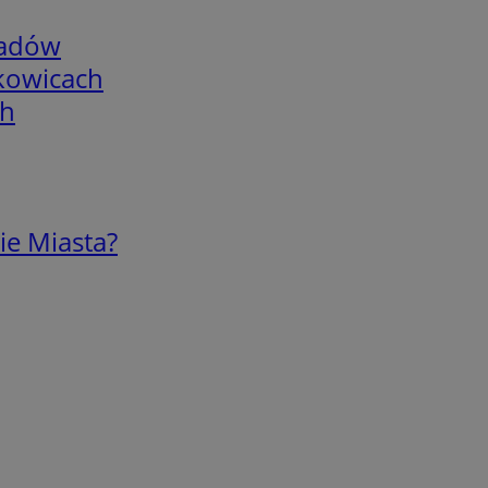
adów
skowicach
ch
ie Miasta?