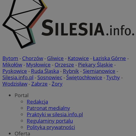
Bytom
-
Chorzów
-
Gliwice
-
Katowice
-
Łaziska Górne
-
Mikołów
-
Mysłowice
-
Orzesze
-
Piekary Śląskie
-
Pyskowice
-
Ruda Śląska
-
Rybnik
-
Siemianowice
-
Silesia.info.pl
-
Sosnowiec
-
Świętochłowice
-
Tychy
-
Wodzisław
-
Zabrze
-
Żory
Portal
Redakcja
Patronat medialny
Praktyki w silesia.info.pl
Regulaminy portalu
Polityka prywatności
Oferta