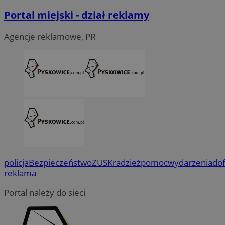
Portal miejski - dział reklamy
Agencje reklamowe, PR
policja
Bezpieczeństwo
ZUS
Kradzież
pomoc
wydarzenia
do
reklama
Portal należy do sieci