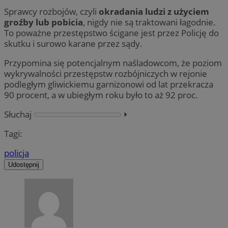
Sprawcy rozbojów, czyli
okradania ludzi z użyciem
groźby lub pobicia
, nigdy nie są traktowani łagodnie.
To poważne przestępstwo ścigane jest przez Policję do
skutku i surowo karane przez sądy.
Przypomina się potencjalnym naśladowcom, że poziom
wykrywalności przestępstw rozbójniczych w rejonie
podległym gliwickiemu garnizonowi od lat przekracza
90 procent, a w ubiegłym roku było to aż 92 proc.
Słuchaj
⏵︎
Tagi:
policja
Udostępnij