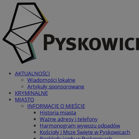
AKTUALNOŚCI
Wiadomości lokalne
Artykuły sponsorowane
KRYMINALNE
MIASTO
INFORMACJE O MIEŚCIE
Historia miasta
Ważne adresy i telefony
Harmonogram wywozu odpadów
Kościoły i Msze Święte w Pyskowicach
Rozkłady jazdy w Pyskowicach