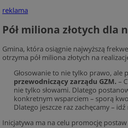
Nazwa
reklama
Nazwa
ustat_y6rnhl0sgwc
Nazwa
ustat_qtixygjb9ub
ustat_gid
Pół miliona złotych dla 
test_cookie
__Secure-YNID
ustat_ucijhkzXjde3
IDE
ustat_9myf32XcXje
Gmina, która osiągnie najwyższą frekw
__eoi
ustat_e1fXggjnd6q
otrzyma pół miliona złotych na realiza
ustat_ugr1v6n1xr
YSC
_ga_KRG642HW80
ustat_0qdml9jpb4p
Głosowanie to nie tylko prawo, ale
ustat_a7pd4yq9deX
przewodniczący zarządu GZM.
– C
VISITOR_INFO1_LIV
__gpi
ustat_icx3j72fr3j1j
nie tylko słowami. Dlatego postano
ustat_h2aqrz9xfljy
konkretnym wsparciem – sporą kwot
_ga
_fbp
Dlatego jeszcze raz zachęcamy – id
Inicjatywa ma na celu promocję postaw
__Secure-
ROLLOUT_TOKEN