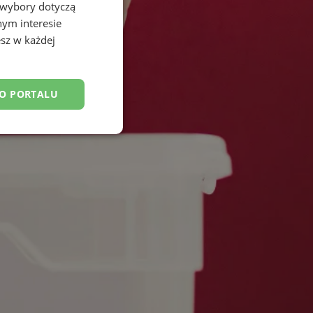
 wybory dotyczą
nym interesie
sz w każdej
DO PORTALU
esklasyfikowane
ane
owanie użytkownika i
j.