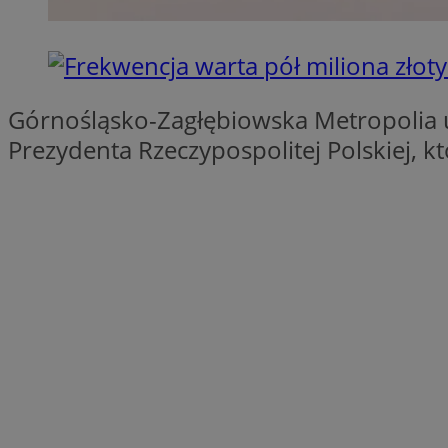
SessID
QeSessID
MvSessID
VISITOR_PRIVACY_
Górnośląsko-Zagłębiowska Metropolia u
Prezydenta Rzeczypospolitej Polskiej, k
CookieScriptConse
__cf_bm
__cf_bm