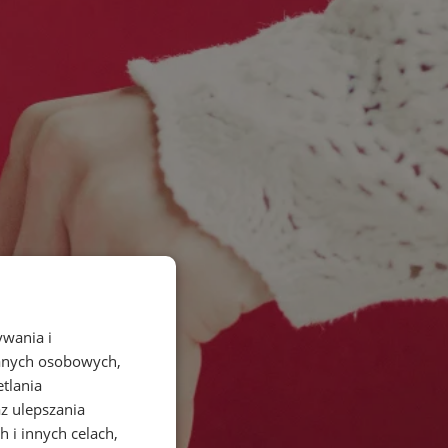
ywania i
danych osobowych,
etlania
az ulepszania
 i innych celach,