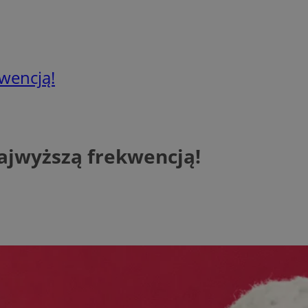
wencją!
najwyższą frekwencją!