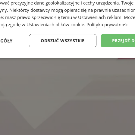
wać precyzyjne dane geolokalizacyjne i cechy urządzenia. Twoje
tryny. Niektórzy dostawcy mogą opierać się na prawnie uzasadnio
ie; masz prawo sprzeciwić się temu w
Ustawieniach reklam
. Może
woją zgodę w
Ustawieniach plików cookie
.
Polityka prywatności
EGÓŁY
ODRZUĆ WSZYSTKIE
PRZEJDŹ 
Wydajność
Targetowanie
Funkcjonalność
Ni
ezbędne
Wydajność
Targetowanie
Funkcjonalność
Niesklasyfikow
ie umożliwiają korzystanie z podstawowych funkcji strony internetowej, takich jak log
Bez niezbędnych plików cookie nie można prawidłowo korzystać ze strony internetowe
Provider
/
Okres
Opis
Domena
przechowywania