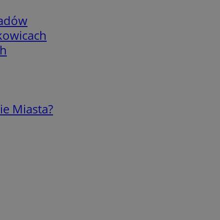
adów
skowicach
ch
ie Miasta?