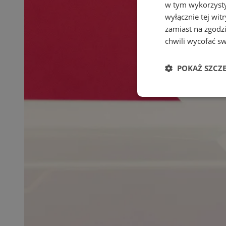
w tym wykorzysty
wyłącznie tej wi
zamiast na zgodz
chwili wycofać s
POKAŻ SZCZ
Niezbędne
Ni
Niezbędne pliki cook
zarządzanie kontem. 
Nazwa