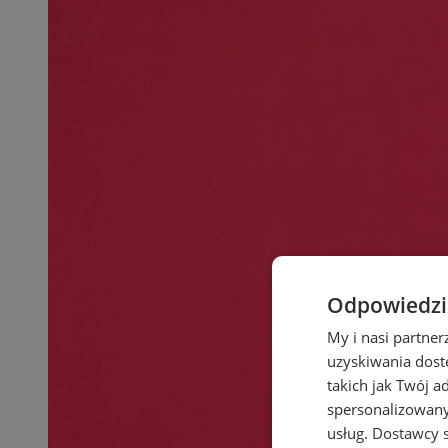
Odpowiedzia
My i nasi partne
uzyskiwania dost
takich jak Twój a
spersonalizowanyc
usług.
Dostawcy s