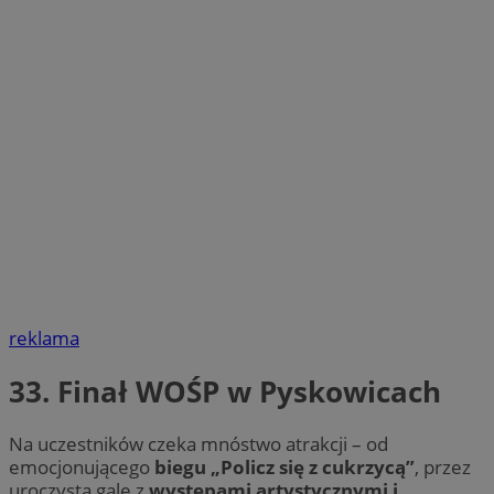
reklama
33. Finał WOŚP w Pyskowicach
Na uczestników czeka mnóstwo atrakcji – od
emocjonującego
biegu „Policz się z cukrzycą”
, przez
uroczystą galę z
występami artystycznymi i