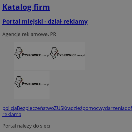
Katalog firm
Portal miejski - dział reklamy
Agencje reklamowe, PR
policja
Bezpieczeństwo
ZUS
Kradzież
pomoc
wydarzenia
do
reklama
Portal należy do sieci