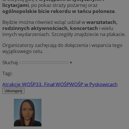
licytacjami
, po pokaz straży pożarnej oraz
ogólnopolskie bicie rekordu w tańcu poloneza
.
Będzie można również wziąć udział w
warsztatach,
rodzinnych aktywnościach, koncertach
i wielu
innych wydarzeniach. Szczegóły znajdziecie na plakacie.
Organizatorzy zachęcają do dołączenia i wsparcia tego
wyjątkowego celu.
Słuchaj
⏵︎
Tagi:
Atrakcje WOŚP
33. Finał WOŚP
WOŚP w Pyskowicach
Udostępnij