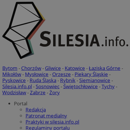
Bytom
-
Chorzów
-
Gliwice
-
Katowice
-
Łaziska Górne
-
Mikołów
-
Mysłowice
-
Orzesze
-
Piekary Śląskie
-
Pyskowice
-
Ruda Śląska
-
Rybnik
-
Siemianowice
-
Silesia.info.pl
-
Sosnowiec
-
Świętochłowice
-
Tychy
-
Wodzisław
-
Zabrze
-
Żory
Portal
Redakcja
Patronat medialny
Praktyki w silesia.info.pl
Regulaminy portalu