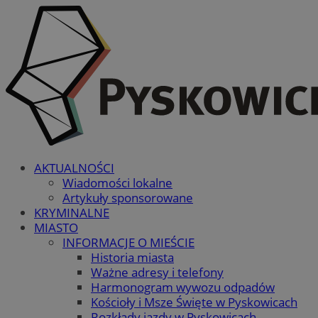
AKTUALNOŚCI
Wiadomości lokalne
Artykuły sponsorowane
KRYMINALNE
MIASTO
INFORMACJE O MIEŚCIE
Historia miasta
Ważne adresy i telefony
Harmonogram wywozu odpadów
Kościoły i Msze Święte w Pyskowicach
Rozkłady jazdy w Pyskowicach