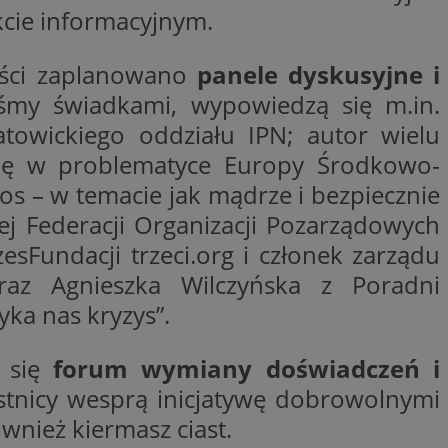
cie informacyjnym.
ywania
Opis
ęści zaplanowano
panele dyskusyjne i
formacji o tym, jak
wej, na przykład
leClick (którego
eśmy świadkami, wypowiedzą się m.in.
godnie
y wiadomości o
a, czy przeglądarka
h. Informacje te
ookie.
towickiego oddziału IPN; autor wielu
trony internetowej
 Doubleclick i
y się w problematyce Europy Środkowo-
 użytkownik
a zaangażowania
 oraz wszelkie
łos – w temacie jak mądrze i bezpiecznie
ową, pomagając
 zobaczyć przed
lizować wydajność
j Federacji Organizacji Pozarządowych
Tube w celu
nalytics do
.
sFundacji trzeci.org i członek zarządu
ube, aby śledzić
raz Agnieszka Wilczyńska z Poradni
ny do śledzenia i
ów z YouTube
mat interakcji
reślić, czy
ka nas kryzys”.
ny internetowej w
y starej wersji
gle Universal
 się
forum wymiany doświadczeń i
a serii produktów
 powszechnie
asie rzeczywistym
ik cookie służy do
estnicy wesprą inicjatywę dobrowolnymi
zez przypisanie
tora klienta. Jest
wdrażaniem funkcji
wnież kiermasz ciast.
 witrynie i służy
ontrolować, które
cych, sesji i
ą wyświetlane