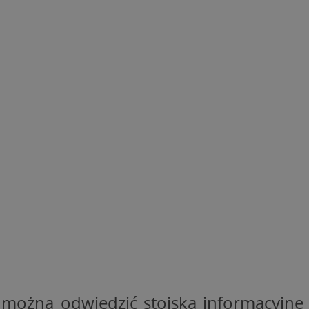
yfikator sesji.
yfikator sesji.
yfikator sesji.
o przechowywania
watności dla ich
dane dotyczące zgody
i i ustawienia
 preferencje zostaną
ch.
ez usługę Cookie-
eferencji
 pliki cookie. Jest
Cookie-Script.com
ania ludzi i botów.
ernetowej, ponieważ
aportów na temat
towej.
ania ludzi i botów.
ernetowej, ponieważ
aportów na temat
towej.
 można odwiedzić stoiska informacyjne