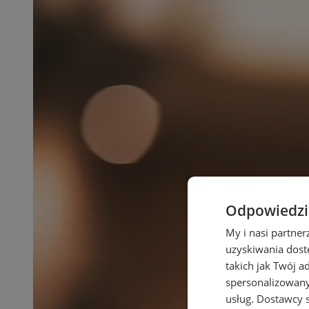
Odpowiedzia
My i nasi partne
uzyskiwania dost
takich jak Twój a
spersonalizowanyc
usług.
Dostawcy s