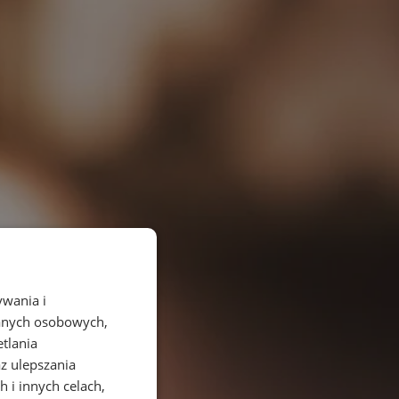
ywania i
danych osobowych,
etlania
az ulepszania
 i innych celach,