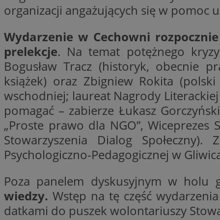
organizacji angażujących się w pomoc 
Nazwa
Nazwa
ustat_y6rnhl0sgwc
Nazwa
Wydarzenie w Cechowni rozpocznie 
ustat_qtixygjb9ub
ustat_gid
test_cookie
prelekcje
. Na temat potężnego kryzy
__Secure-YNID
Bogusław Tracz (historyk, obecnie p
ustat_ucijhkzXjde3
IDE
książek) oraz Zbigniew Rokita (polsk
ustat_9myf32XcXje
__eoi
wschodniej; laureat Nagrody Literackiej
ustat_e1fXggjnd6q
ustat_ugr1v6n1xr
pomagać – zabierze Łukasz Gorczyński
YSC
_ga_KRG642HW80
ustat_0qdml9jpb4p
„Proste prawo dla NGO”, Wiceprezes St
ustat_a7pd4yq9deX
VISITOR_INFO1_LIV
Stowarzyszenia Dialog Społeczny).
__gpi
ustat_icx3j72fr3j1j
Psychologiczno-Pedagogicznej w Gliwica
ustat_h2aqrz9xfljy
_ga
Poza panelem dyskusyjnym w holu 
_fbp
wiedzy.
Wstęp na tę część wydarzenia 
__Secure-
datkami do puszek wolontariuszy Stowar
ROLLOUT_TOKEN