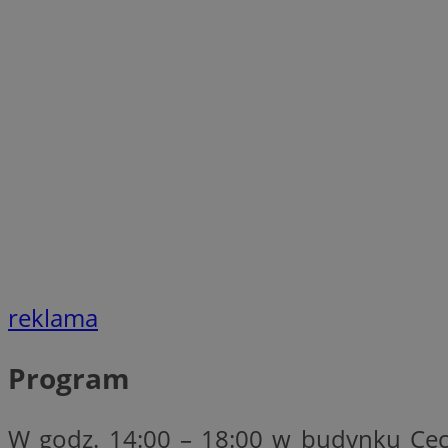
SessID
QeSessID
MvSessID
VISITOR_PRIVACY_
CookieScriptConse
__cf_bm
reklama
__cf_bm
Program
W godz. 14:00 – 18:00 w budynku Cech