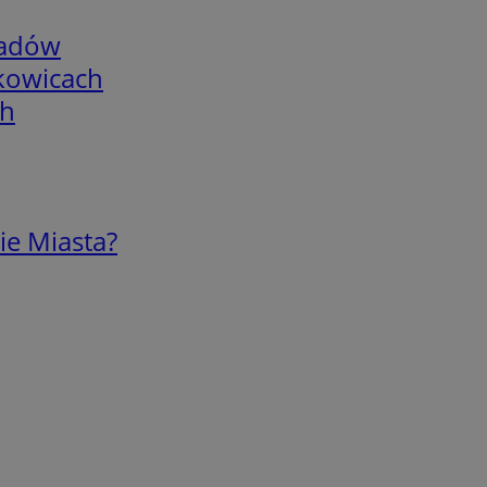
adów
skowicach
ch
ie Miasta?