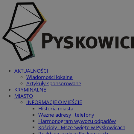
AKTUALNOŚCI
Wiadomości lokalne
Artykuły sponsorowane
KRYMINALNE
MIASTO
INFORMACJE O MIEŚCIE
Historia miasta
Ważne adresy i telefony
Harmonogram wywozu odpadów
Kościoły i Msze Święte w Pyskowicach
Rozkłady jazdy w Pyskowicach