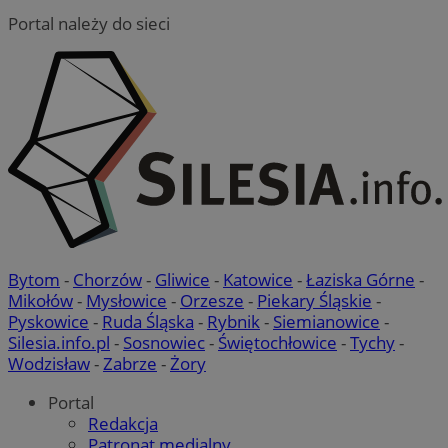
Portal należy do sieci
Bytom
-
Chorzów
-
Gliwice
-
Katowice
-
Łaziska Górne
-
Mikołów
-
Mysłowice
-
Orzesze
-
Piekary Śląskie
-
Pyskowice
-
Ruda Śląska
-
Rybnik
-
Siemianowice
-
Silesia.info.pl
-
Sosnowiec
-
Świętochłowice
-
Tychy
-
Wodzisław
-
Zabrze
-
Żory
Portal
Redakcja
Patronat medialny