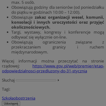
max. 5 osób.
Obowiązują godziny dla seniorów (od poniedziałku
do piątku w godzinach 10:00 – 12:00).
Obowiązuje
zakaz organizacji wesel, komunii,
konsolacji i innych uroczystości oraz przyjęć
okolicznościowych.
Targi, wystawy, kongresy i konferencje mogą
odbywać się wyłącznie on-line.
Obowiązują ograniczenia związane z
przekraczaniem granicy i ruchem
międzynarodowym.
Więcej informacji można przeczytać na stronie
rządowej:
https://www.gov.pl/web/premier/etap-
odpowiedzialnosci-przedluzony-do-31-stycznia
Słuchaj
⏵︎
Tagi:
Szkoła
obostrzenia
Udostępnij