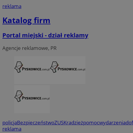
reklama
Katalog firm
Portal miejski - dział reklamy
Agencje reklamowe, PR
policja
Bezpieczeństwo
ZUS
Kradzież
pomoc
wydarzenia
do
reklama