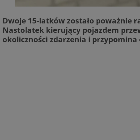
SessID
QeSessID
Dwoje 15-latków zostało poważnie r
MvSessID
Nastolatek kierujący pojazdem przew
VISITOR_PRIVACY_
okoliczności zdarzenia i przypomina
CookieScriptConse
__cf_bm
__cf_bm