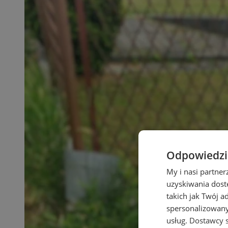
Odpowiedzia
My i nasi partne
uzyskiwania dost
takich jak Twój a
spersonalizowanyc
usług.
Dostawcy s