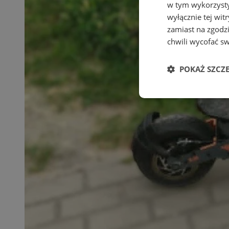
w tym wykorzysty
wyłącznie tej wi
zamiast na zgodz
chwili wycofać s
POKAŻ SZCZ
Niezbędne
Ni
Niezbędne pliki cook
zarządzanie kontem. 
Nazwa