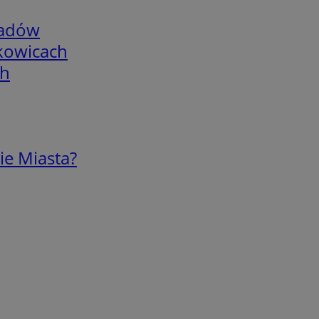
adów
skowicach
ch
ie Miasta?