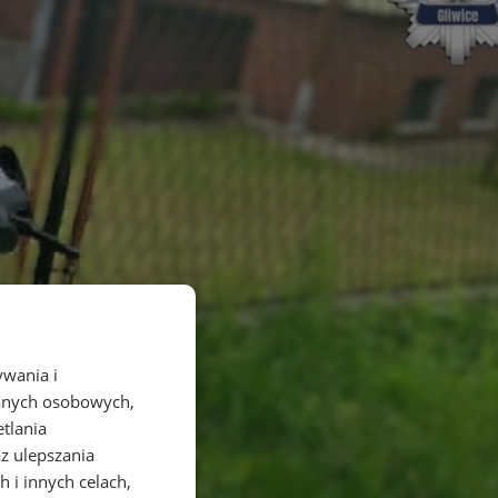
ywania i
danych osobowych,
etlania
az ulepszania
 i innych celach,