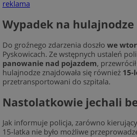
reklama
Nazwa
Nazwa
ustat_y6rnhl0sgwc
Nazwa
Wypadek na hulajnodze e
ustat_qtixygjb9ub
ustat_gid
test_cookie
__Secure-YNID
ustat_ucijhkzXjde3
Do groźnego zdarzenia doszło
we wtor
IDE
ustat_9myf32XcXje
Pyskowicach. Ze wstępnych ustaleń pol
__eoi
ustat_e1fXggjnd6q
panowanie nad pojazdem
, przewróci
ustat_ugr1v6n1xr
hulajnodze znajdowała się również
15-
YSC
_ga_KRG642HW80
ustat_0qdml9jpb4p
przetransportowani do szpitala.
ustat_a7pd4yq9deX
VISITOR_INFO1_LIV
__gpi
ustat_icx3j72fr3j1j
Nastolatkowie jechali b
ustat_h2aqrz9xfljy
_ga
_fbp
Jak informuje policja, zarówno kierujący
__Secure-
15-latka nie było możliwe przeprowad
ROLLOUT_TOKEN