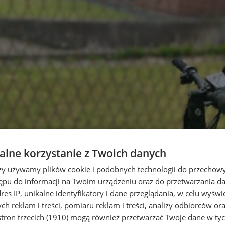
lne korzystanie z Twoich danych
rzy używamy plików cookie i podobnych technologii do przechow
ępu do informacji na Twoim urządzeniu oraz do przetwarzania 
dres IP, unikalne identyfikatory i dane przeglądania, w celu wyświ
h reklam i treści, pomiaru reklam i treści, analizy odbiorców or
tron trzecich (1910)
mogą również przetwarzać Twoje dane w tych