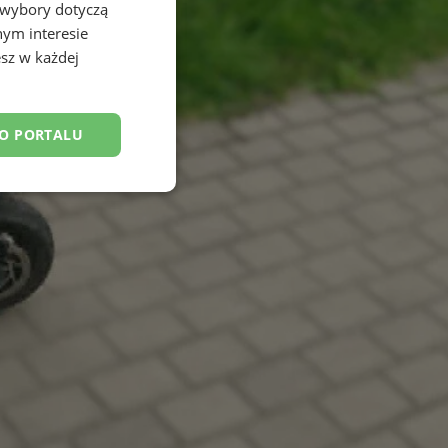
 wybory dotyczą
nym interesie
sz w każdej
DO PORTALU
esklasyfikowane
ane
owanie użytkownika i
j.