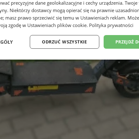
wać precyzyjne dane geolokalizacyjne i cechy urządzenia. Twoje
tryny. Niektórzy dostawcy mogą opierać się na prawnie uzasadnio
ie; masz prawo sprzeciwić się temu w
Ustawieniach reklam
. Może
woją zgodę w
Ustawieniach plików cookie
.
Polityka prywatności
EGÓŁY
ODRZUĆ WSZYSTKIE
PRZEJDŹ 
Wydajność
Targetowanie
Funkcjonalność
Ni
ezbędne
Wydajność
Targetowanie
Funkcjonalność
Niesklasyfikow
ie umożliwiają korzystanie z podstawowych funkcji strony internetowej, takich jak log
Bez niezbędnych plików cookie nie można prawidłowo korzystać ze strony internetowe
Provider
/
Okres
Opis
Domena
przechowywania