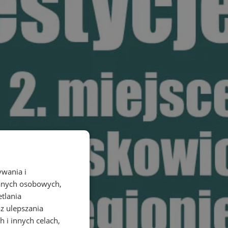
ywania i
danych osobowych,
etlania
az ulepszania
 i innych celach,