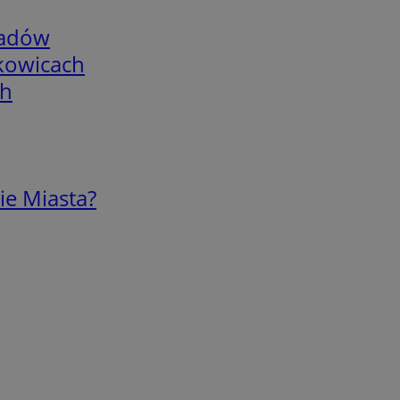
adów
skowicach
ch
ie Miasta?