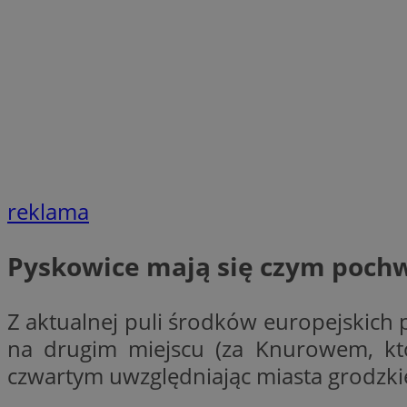
SessID
QeSessID
MvSessID
VISITOR_PRIVACY_
CookieScriptConse
reklama
Pyskowice mają się czym pochwa
__cf_bm
Z aktualnej puli środków europejskich p
__cf_bm
na drugim miejscu (za Knurowem, kt
czwartym uwzględniając miasta grodzkie 