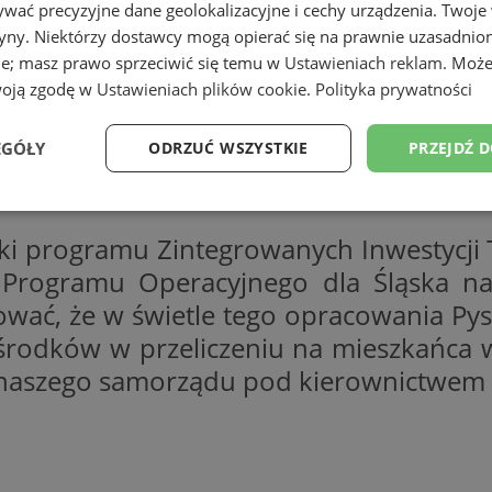
wać precyzyjne dane geolokalizacyjne i cechy urządzenia. Twoje
tryny. Niektórzy dostawcy mogą opierać się na prawnie uzasadnio
ie; masz prawo sprzeciwić się temu w
Ustawieniach reklam
. Może
woją zgodę w
Ustawieniach plików cookie
.
Polityka prywatności
EGÓŁY
ODRZUĆ WSZYSTKIE
PRZEJDŹ 
Wydajność
Targetowanie
Funkcjonalność
Ni
i programu Zintegrowanych Inwestycji 
 Programu Operacyjnego dla Śląska na
ać, że w świetle tego opracowania Pys
rodków w przeliczeniu na mieszkańca w 
ezbędne
Wydajność
Targetowanie
Funkcjonalność
Niesklasyfikow
ń naszego samorządu pod kierownictwem
ie umożliwiają korzystanie z podstawowych funkcji strony internetowej, takich jak log
Bez niezbędnych plików cookie nie można prawidłowo korzystać ze strony internetowe
Provider
/
Okres
Opis
Domena
przechowywania