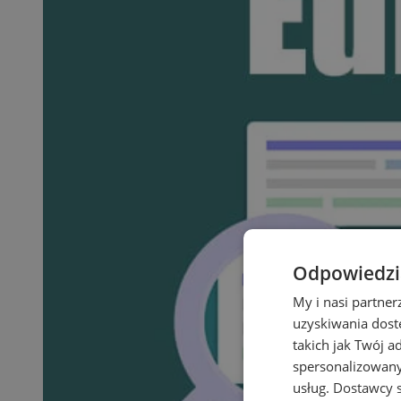
Odpowiedzia
My i nasi partne
uzyskiwania dost
takich jak Twój a
spersonalizowanyc
usług.
Dostawcy s