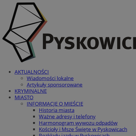
AKTUALNOŚCI
Wiadomości lokalne
Artykuły sponsorowane
KRYMINALNE
MIASTO
INFORMACJE O MIEŚCIE
Historia miasta
Ważne adresy i telefony
Harmonogram wywozu odpadów
Kościoły i Msze Święte w Pyskowicach
Rozkłady jazdy w Pyskowicach