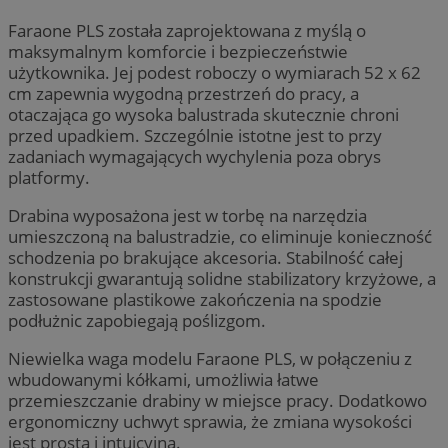
Faraone PLS została zaprojektowana z myślą o
maksymalnym komforcie i bezpieczeństwie
użytkownika. Jej podest roboczy o wymiarach 52 x 62
cm zapewnia wygodną przestrzeń do pracy, a
otaczająca go wysoka balustrada skutecznie chroni
przed upadkiem. Szczególnie istotne jest to przy
zadaniach wymagających wychylenia poza obrys
platformy.
Drabina wyposażona jest w torbę na narzędzia
umieszczoną na balustradzie, co eliminuje konieczność
schodzenia po brakujące akcesoria. Stabilność całej
konstrukcji gwarantują solidne stabilizatory krzyżowe, a
zastosowane plastikowe zakończenia na spodzie
podłużnic zapobiegają poślizgom.
Niewielka waga modelu Faraone PLS, w połączeniu z
wbudowanymi kółkami, umożliwia łatwe
przemieszczanie drabiny w miejsce pracy. Dodatkowo
ergonomiczny uchwyt sprawia, że zmiana wysokości
jest prosta i intuicyjna.