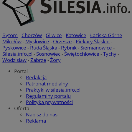
Bytom
-
Chorzów
-
Gliwice
-
Katowice
-
Łaziska Górne
-
Mikołów
-
Mysłowice
-
Orzesze
-
Piekary Śląskie
-
Pyskowice
-
Ruda Śląska
-
Rybnik
-
Siemianowice
-
Silesia.info.pl
-
Sosnowiec
-
Świętochłowice
-
Tychy
-
Wodzisław
-
Zabrze
-
Żory
Portal
Redakcja
Patronat medialny
Praktyki w silesia.info.pl
Regulaminy portalu
Polityka prywatności
Oferta
Napisz do nas
Reklama