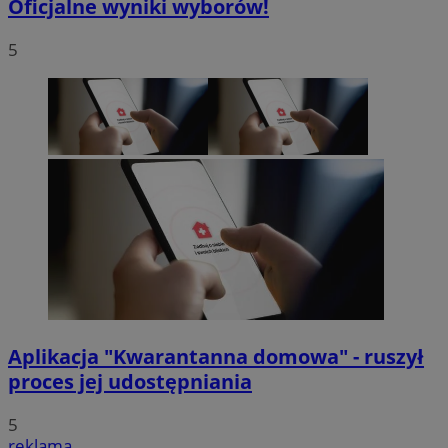
Oficjalne wyniki wyborów!
5
Aplikacja "Kwarantanna domowa" - ruszył
proces jej udostępniania
5
reklama