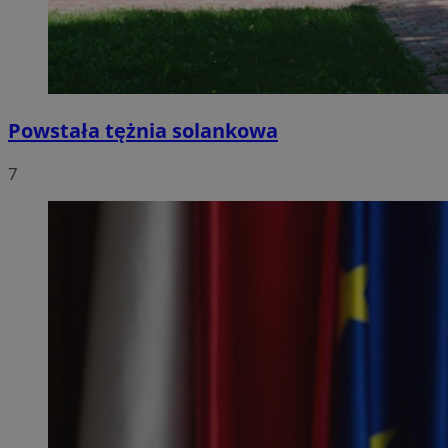
Powstała tężnia solankowa
7