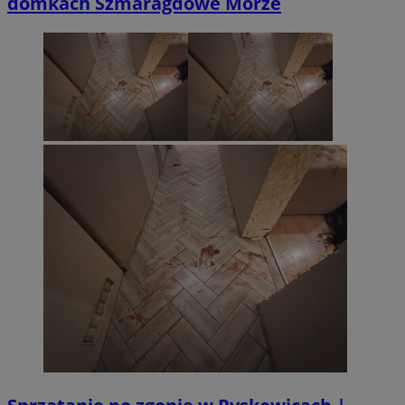
domkach Szmaragdowe Morze