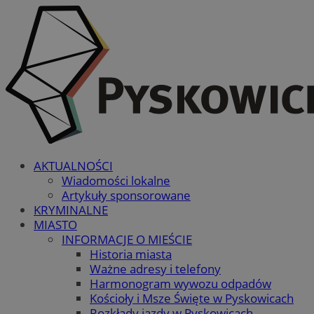
AKTUALNOŚCI
Wiadomości lokalne
Artykuły sponsorowane
KRYMINALNE
MIASTO
INFORMACJE O MIEŚCIE
Historia miasta
Ważne adresy i telefony
Harmonogram wywozu odpadów
Kościoły i Msze Święte w Pyskowicach
Rozkłady jazdy w Pyskowicach