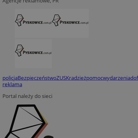
Agencje reklamowe, PR
policja
Bezpieczeństwo
ZUS
Kradzież
pomoc
wydarzenia
do
reklama
Portal należy do sieci