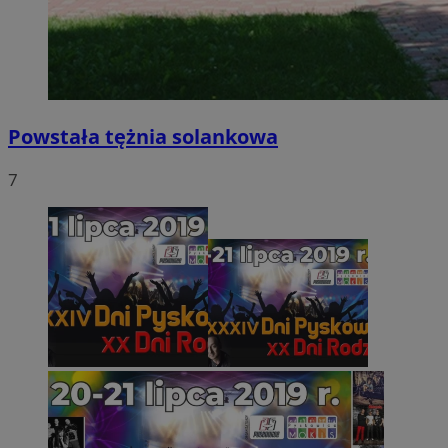
Powstała tężnia solankowa
7