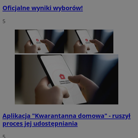
Oficjalne wyniki wyborów!
5
Aplikacja "Kwarantanna domowa" - ruszył
proces jej udostępniania
5