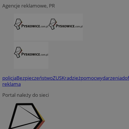
Agencje reklamowe, PR
policja
Bezpieczeństwo
ZUS
Kradzież
pomoc
wydarzenia
do
reklama
Portal należy do sieci