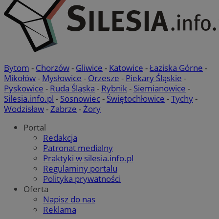
Bytom
-
Chorzów
-
Gliwice
-
Katowice
-
Łaziska Górne
-
Mikołów
-
Mysłowice
-
Orzesze
-
Piekary Śląskie
-
Pyskowice
-
Ruda Śląska
-
Rybnik
-
Siemianowice
-
Silesia.info.pl
-
Sosnowiec
-
Świętochłowice
-
Tychy
-
Wodzisław
-
Zabrze
-
Żory
Portal
Redakcja
Patronat medialny
Praktyki w silesia.info.pl
Regulaminy portalu
Polityka prywatności
Oferta
Napisz do nas
Reklama