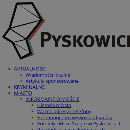
AKTUALNOŚCI
Wiadomości lokalne
Artykuły sponsorowane
KRYMINALNE
MIASTO
INFORMACJE O MIEŚCIE
Historia miasta
Ważne adresy i telefony
Harmonogram wywozu odpadów
Kościoły i Msze Święte w Pyskowicach
Rozkłady jazdy w Pyskowicach