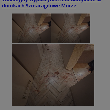
domkach Szmaragdowe Morze