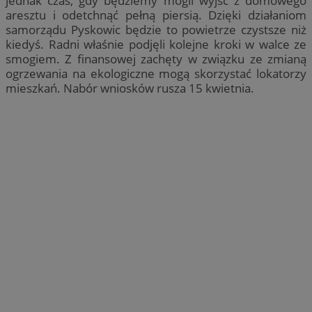
jednak czas, gdy będziemy mogli wyjść z domowego
aresztu i odetchnąć pełną piersią. Dzięki działaniom
samorządu Pyskowic będzie to powietrze czystsze niż
kiedyś. Radni właśnie podjęli kolejne kroki w walce ze
smogiem. Z finansowej zachęty w związku ze zmianą
ogrzewania na ekologiczne mogą skorzystać lokatorzy
mieszkań. Nabór wniosków rusza 15 kwietnia.