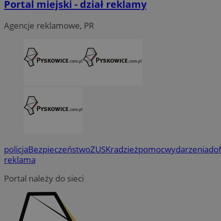
Portal miejski - dział reklamy
Agencje reklamowe, PR
policja
Bezpieczeństwo
ZUS
Kradzież
pomoc
wydarzenia
do
reklama
Portal należy do sieci