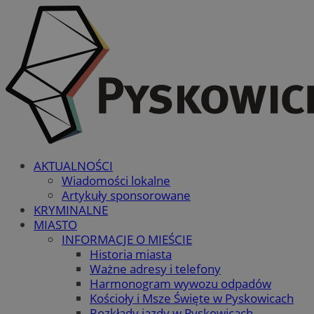
AKTUALNOŚCI
Wiadomości lokalne
Artykuły sponsorowane
KRYMINALNE
MIASTO
INFORMACJE O MIEŚCIE
Historia miasta
Ważne adresy i telefony
Harmonogram wywozu odpadów
Kościoły i Msze Święte w Pyskowicach
Rozkłady jazdy w Pyskowicach