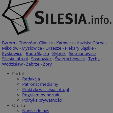
Bytom
-
Chorzów
-
Gliwice
-
Katowice
-
Łaziska Górne
-
Mikołów
-
Mysłowice
-
Orzesze
-
Piekary Śląskie
-
Pyskowice
-
Ruda Śląska
-
Rybnik
-
Siemianowice
-
Silesia.info.pl
-
Sosnowiec
-
Świętochłowice
-
Tychy
-
Wodzisław
-
Zabrze
-
Żory
Portal
Redakcja
Patronat medialny
Praktyki w silesia.info.pl
Regulaminy portalu
Polityka prywatności
Oferta
Napisz do nas