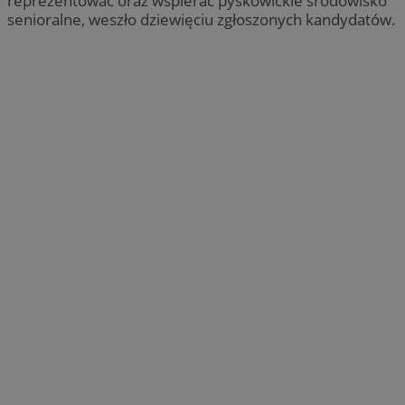
reprezentować oraz wspierać pyskowickie środowisko
senioralne, weszło dziewięciu zgłoszonych kandydatów.