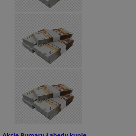
Akcje Bumaru Łabędy kupię