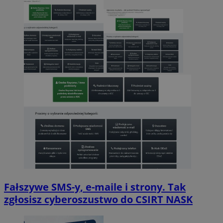
Fałszywe SMS-y, e-maile i strony. Tak
zgłosisz cyberoszustwo do CSIRT NASK