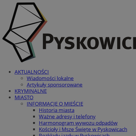
AKTUALNOŚCI
Wiadomości lokalne
Artykuły sponsorowane
KRYMINALNE
MIASTO
INFORMACJE O MIEŚCIE
Historia miasta
Ważne adresy i telefony
Harmonogram wywozu odpadów
Kościoły i Msze Święte w Pyskowicach
Rozkłady jazdy w Pyskowicach