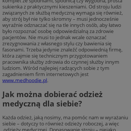
komplet ze spodniami, spódnicą czy wygodna, prosta
sukienka z praktycznymi kieszeniami. Od stroju ludzi
związanych ze służbą medyczną wymaga się również,
aby strój był nie tylko skromny – musi jednocześnie
wyraźnie odznaczać się na tle innych osób, aby łatwo
było rozpoznać osobę odpowiedzialną za zdrowie
pacjentów. Nie musi to jednak wcale oznaczać
zrezygnowania z własnego stylu czy bawienia się
fasonami. Trzeba jedynie znaleźć odpowiednią firmę,
która zajmie się technicznym przygotowaniem
pracownika służby zdrowia do czynnej służby innym
ludziom. Wśród najlepiej radzących sobie z tym
zagadnieniem firm internetowych jest
www.medhoodie.pl
.
Jak można dobierać odzież
medyczną dla siebie?
Każda odzież, jaką nosimy, ma pomóc nam w wyrażaniu
siebie – dotyczy to również odzieży roboczej, a więc
odzieży medycznej. Dopasowanie stroju – niejako