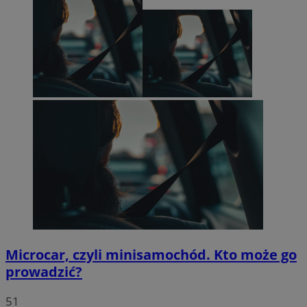
Microcar, czyli minisamochód. Kto może go
prowadzić?
51