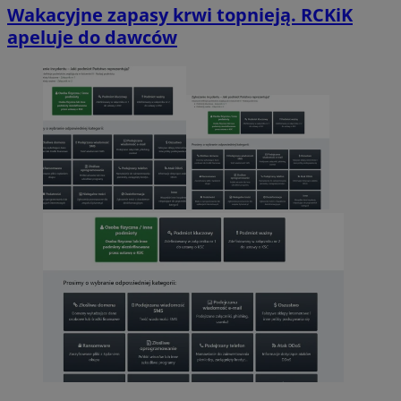
Wakacyjne zapasy krwi topnieją. RCKiK
apeluje do dawców