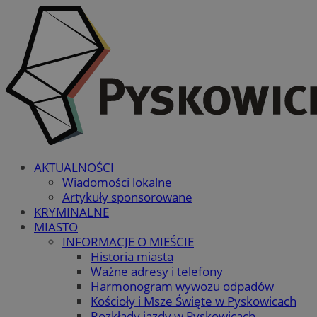
AKTUALNOŚCI
Wiadomości lokalne
Artykuły sponsorowane
KRYMINALNE
MIASTO
INFORMACJE O MIEŚCIE
Historia miasta
Ważne adresy i telefony
Harmonogram wywozu odpadów
Kościoły i Msze Święte w Pyskowicach
Rozkłady jazdy w Pyskowicach