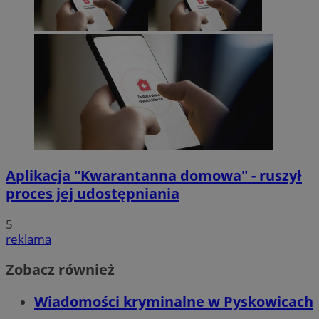
Aplikacja "Kwarantanna domowa" - ruszył
proces jej udostępniania
5
reklama
Zobacz również
Wiadomości kryminalne w Pyskowicach