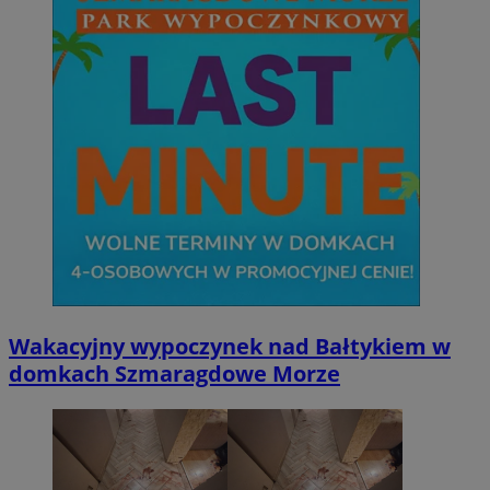
Wakacyjny wypoczynek nad Bałtykiem w
domkach Szmaragdowe Morze