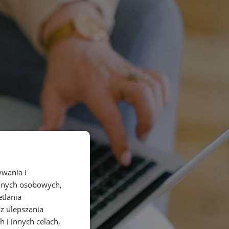
ywania i
danych osobowych,
etlania
az ulepszania
 i innych celach,