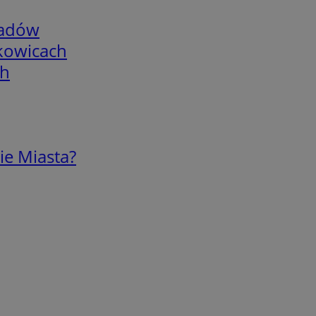
adów
skowicach
ch
ie Miasta?