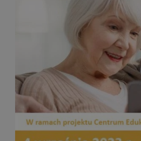
SessID
QeSessID
MvSessID
VISITOR_PRIVACY_
CookieScriptConse
__cf_bm
__cf_bm