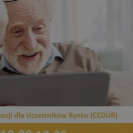
pyskowice.com.pl
1 rok
Ten plik cookie przechowuje ident
pyskowice.com.pl
1 rok
Ten plik cookie przechowuje ident
pyskowice.com.pl
1 rok
Ten plik cookie przechowuje ident
METADATA
5 miesięcy 4
Ten plik cookie jest używany d
YouTube
tygodnie
zgody użytkownika i wyboru pry
.youtube.com
interakcji z witryną. Rejestruje 
odwiedzającego na różne polityk
prywatności, zapewniając, że ich
uhonorowane w przyszłych sesja
nt
4 tygodnie 2 dni
Ten plik cookie jest używany prz
CookieScript
Script.com do zapamiętywania pr
pyskowice.com.pl
dotyczących zgody użytkownika na
to konieczne, aby baner cookie 
działał poprawnie.
29 minut 55
Ten plik cookie służy do rozróżni
Cloudflare Inc.
sekund
Jest to korzystne dla strony int
.twitter.com
Google Privacy Policy
umożliwia tworzenie ważnych r
korzystania z jej witryny interne
29 minut 59
Ten plik cookie służy do rozróżni
Cloudflare Inc.
sekund
Jest to korzystne dla strony int
.x.com
umożliwia tworzenie ważnych r
korzystania z jej witryny interne