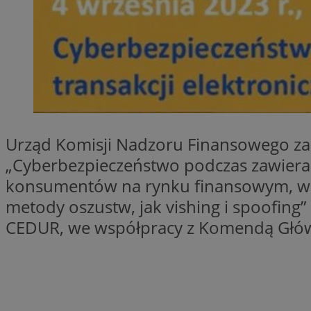
Nazwa
Nazwa
ustat_y6rnhl0sgwc
Nazwa
ustat_qtixygjb9ub
ustat_gid
test_cookie
__Secure-YNID
ustat_ucijhkzXjde3
IDE
ustat_9myf32XcXje
__eoi
ustat_e1fXggjnd6q
Urząd Komisji Nadzoru Finansowego za
ustat_ugr1v6n1xr
„Cyberbezpieczeństwo podczas zawieran
YSC
_ga_KRG642HW80
ustat_0qdml9jpb4p
konsumentów na rynku finansowym, w sz
ustat_a7pd4yq9deX
VISITOR_INFO1_LIV
__gpi
metody oszustw, jak vishing i spoofin
ustat_icx3j72fr3j1j
CEDUR, we współpracy z Komendą Główną 
ustat_h2aqrz9xfljy
_ga
_fbp
__Secure-
ROLLOUT_TOKEN