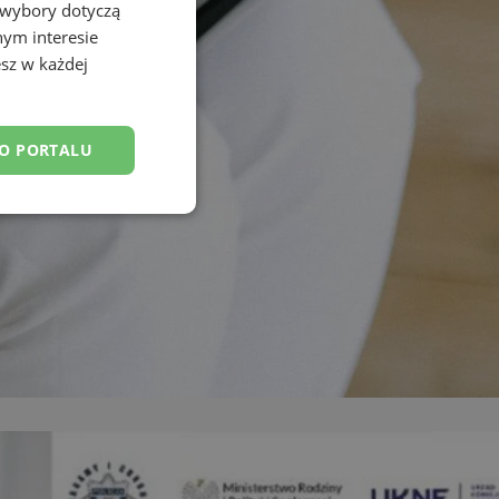
 wybory dotyczą
nym interesie
sz w każdej
DO PORTALU
esklasyfikowane
ane
owanie użytkownika i
j.