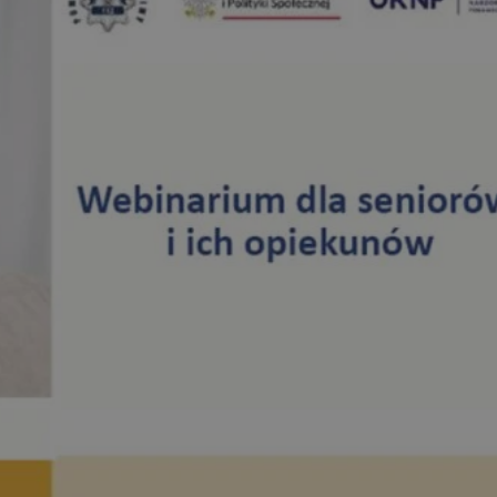
yfikator sesji.
yfikator sesji.
yfikator sesji.
o przechowywania
watności dla ich
dane dotyczące zgody
i i ustawienia
 preferencje zostaną
ch.
ez usługę Cookie-
eferencji
 pliki cookie. Jest
Cookie-Script.com
ania ludzi i botów.
ernetowej, ponieważ
aportów na temat
towej.
ania ludzi i botów.
ernetowej, ponieważ
aportów na temat
towej.