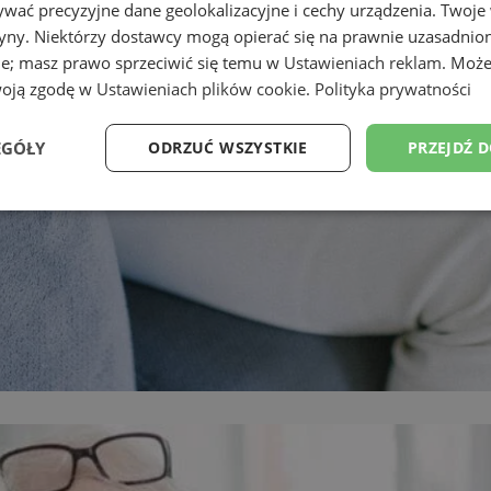
wać precyzyjne dane geolokalizacyjne i cechy urządzenia. Twoje
tryny. Niektórzy dostawcy mogą opierać się na prawnie uzasadnio
ie; masz prawo sprzeciwić się temu w
Ustawieniach reklam
. Może
woją zgodę w
Ustawieniach plików cookie
.
Polityka prywatności
EGÓŁY
ODRZUĆ WSZYSTKIE
PRZEJDŹ 
Wydajność
Targetowanie
Funkcjonalność
Ni
ezbędne
Wydajność
Targetowanie
Funkcjonalność
Niesklasyfikow
ie umożliwiają korzystanie z podstawowych funkcji strony internetowej, takich jak log
Bez niezbędnych plików cookie nie można prawidłowo korzystać ze strony internetowe
Provider
/
Okres
Opis
Domena
przechowywania