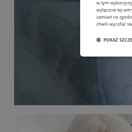
w tym wykorzysty
wyłącznie tej wi
zamiast na zgodz
chwili wycofać s
POKAŻ SZCZ
Niezbędne
Ni
Niezbędne pliki cook
zarządzanie kontem. 
Nazwa