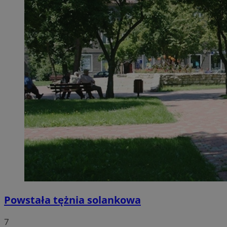
Powstała tężnia solankowa
7