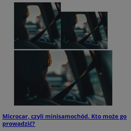
Microcar, czyli minisamochód. Kto może go
prowadzić?