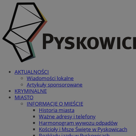
AKTUALNOŚCI
Wiadomości lokalne
Artykuły sponsorowane
KRYMINALNE
MIASTO
INFORMACJE O MIEŚCIE
Historia miasta
Ważne adresy i telefony
Harmonogram wywozu odpadów
Kościoły i Msze Święte w Pyskowicach
Rozkłady jazdy w Pyskowicach