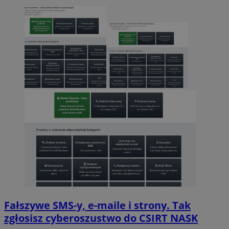
Fałszywe SMS-y, e-maile i strony. Tak
zgłosisz cyberoszustwo do CSIRT NASK