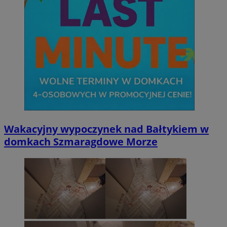
Wakacyjny wypoczynek nad Bałtykiem w
domkach Szmaragdowe Morze