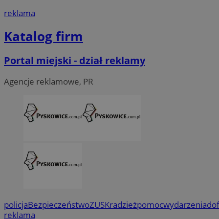
reklama
Katalog firm
Portal miejski - dział reklamy
Agencje reklamowe, PR
policja
Bezpieczeństwo
ZUS
Kradzież
pomoc
wydarzenia
do
reklama