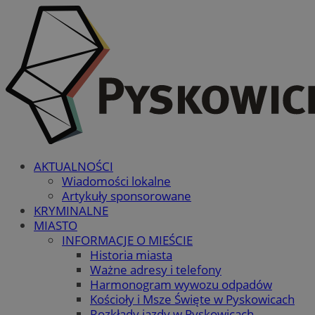
AKTUALNOŚCI
Wiadomości lokalne
Artykuły sponsorowane
KRYMINALNE
MIASTO
INFORMACJE O MIEŚCIE
Historia miasta
Ważne adresy i telefony
Harmonogram wywozu odpadów
Kościoły i Msze Święte w Pyskowicach
Rozkłady jazdy w Pyskowicach