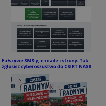
Fałszywe SMS-y, e-maile i strony. Tak
zgłosisz cyberoszustwo do CSIRT NASK