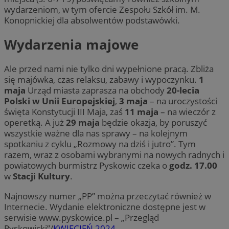
wydarzeniom, w tym ofercie Zespołu Szkół im. M.
Konopnickiej dla absolwentów podstawówki.
Wydarzenia majowe
Ale przed nami nie tylko dni wypełnione pracą. Zbliża
się majówka, czas relaksu, zabawy i wypoczynku.
1
maja
Urząd miasta zaprasza na obchody
20-lecia
Polski w Unii Europejskiej
,
3 maja
– na uroczystości
święta Konstytucji III Maja, zaś
11 maja
– na wieczór z
operetką. A już
29 maja
będzie okazja, by poruszyć
wszystkie ważne dla nas sprawy – na kolejnym
spotkaniu z cyklu „Rozmowy na dziś i jutro”. Tym
razem, wraz z osobami wybranymi na nowych radnych i
powiatowych burmistrz Pyskowic czeka o
godz. 17.00
w
Stacji Kultury
.
Najnowszy numer „PP” można przeczytać również w
Internecie. Wydanie elektroniczne dostępne jest w
serwisie www.pyskowice.pl – „Przegląd
Pyskowicki”/
KWIECIEŃ 2024
.