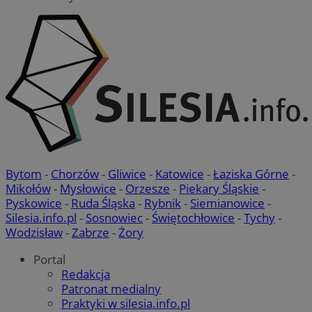
Bytom
-
Chorzów
-
Gliwice
-
Katowice
-
Łaziska Górne
-
Mikołów
-
Mysłowice
-
Orzesze
-
Piekary Śląskie
-
Pyskowice
-
Ruda Śląska
-
Rybnik
-
Siemianowice
-
Silesia.info.pl
-
Sosnowiec
-
Świętochłowice
-
Tychy
-
Wodzisław
-
Zabrze
-
Żory
Portal
Redakcja
Patronat medialny
Praktyki w silesia.info.pl