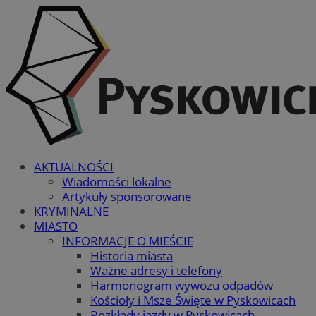
AKTUALNOŚCI
Wiadomości lokalne
Artykuły sponsorowane
KRYMINALNE
MIASTO
INFORMACJE O MIEŚCIE
Historia miasta
Ważne adresy i telefony
Harmonogram wywozu odpadów
Kościoły i Msze Święte w Pyskowicach
Rozkłady jazdy w Pyskowicach