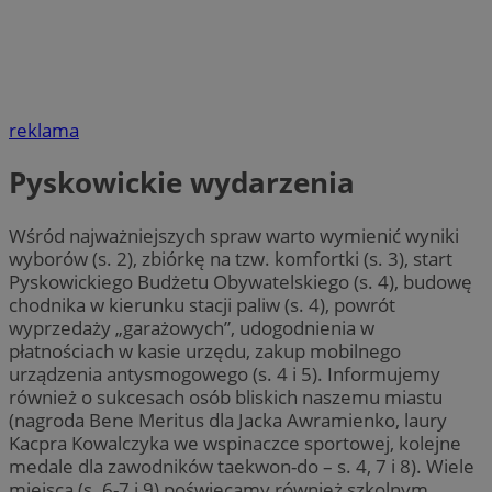
reklama
Pyskowickie wydarzenia
Wśród najważniejszych spraw warto wymienić wyniki
wyborów (s. 2), zbiórkę na tzw. komfortki (s. 3), start
Pyskowickiego Budżetu Obywatelskiego (s. 4), budowę
chodnika w kierunku stacji paliw (s. 4), powrót
wyprzedaży „garażowych”, udogodnienia w
płatnościach w kasie urzędu, zakup mobilnego
urządzenia antysmogowego (s. 4 i 5). Informujemy
również o sukcesach osób bliskich naszemu miastu
(nagroda Bene Meritus dla Jacka Awramienko, laury
Kacpra Kowalczyka we wspinaczce sportowej, kolejne
medale dla zawodników taekwon-do – s. 4, 7 i 8). Wiele
miejsca (s. 6-7 i 9) poświęcamy również szkolnym