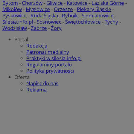
Bytom
-
Chorzów
-
Gliwice
-
Katowice
-
Łaziska Górne
-
Mikołów
-
Mysłowice
-
Orzesze
-
Piekary Śląskie
-
Pyskowice
-
Ruda Śląska
-
Rybnik
-
Siemianowice
-
Silesia.info.pl
-
Sosnowiec
-
Świętochłowice
-
Tychy
-
Wodzisław
-
Zabrze
-
Żory
Portal
Redakcja
Patronat medialny
Praktyki w silesia.info.pl
Regulaminy portalu
Polityka prywatności
Oferta
Napisz do nas
Reklama