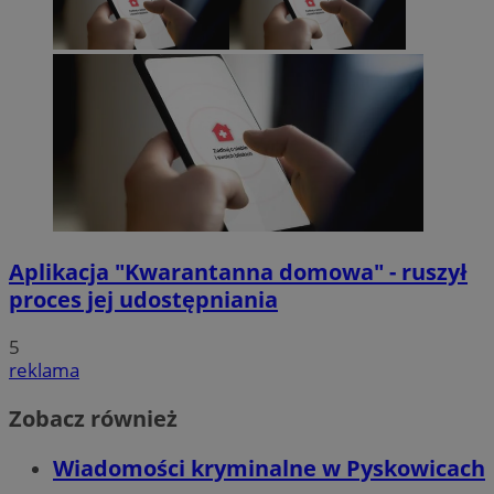
Aplikacja "Kwarantanna domowa" - ruszył
proces jej udostępniania
5
reklama
Zobacz również
Wiadomości kryminalne w Pyskowicach