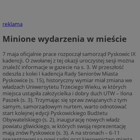
reklama
Minione wydarzenia w mieście
7 maja oficjalnie prace rozpoczął samorząd Pyskowic IX
kadencji. O zwołanej z tej okazji uroczystej sesji można
znaleźć informacje w gazecie na s. 3. W przeszłość
odeszła z kolei I kadencja Rady Seniorów Miasta
Pyskowice (s. 15), historyczny wymiar miał zmiana we
władzach Uniwersytetu Trzeciego Wieku, w których
miejsca ustąpiła założycielka i dobry duch UTW – Ilona
Paszek (s. 3). Trzymając się spraw związanych z tym
samym, samorządowym nurtem, warto odnotować
start kolejnej edycji Pyskowickiego Budżetu
Obywatelskiego (s. 2), inaugurację nowych władz
powiatu gliwickiego, w których swoją reprezentację
mają znów Pyskowice (s. 3). A na stronach – 6-11
prezentowani są nowi radni oraz kierownictwo miasta.