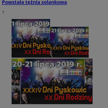
Powstała tężnia solankowa
7