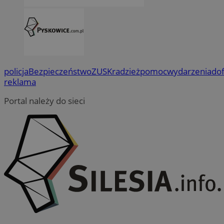
policja
Bezpieczeństwo
ZUS
Kradzież
pomoc
wydarzenia
do
reklama
Portal należy do sieci