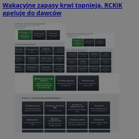
Wakacyjne zapasy krwi topnieją. RCKiK
apeluje do dawców