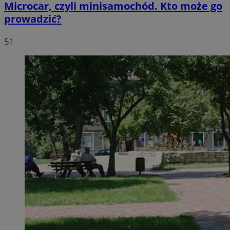
Microcar, czyli minisamochód. Kto może go
prowadzić?
51