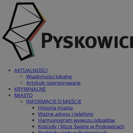
AKTUALNOŚCI
Wiadomości lokalne
Artykuły sponsorowane
KRYMINALNE
MIASTO
INFORMACJE O MIEŚCIE
Historia miasta
Ważne adresy i telefony
Harmonogram wywozu odpadów
Kościoły i Msze Święte w Pyskowicach
Rozkłady jazdy w Pyskowicach