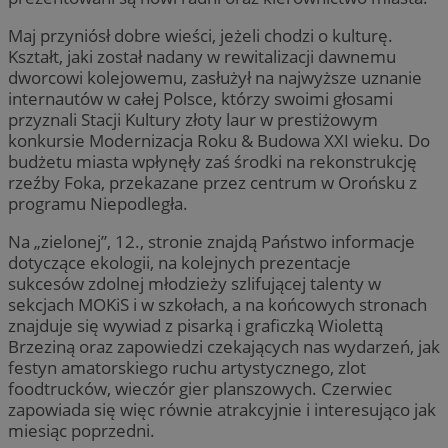
Maj przyniósł dobre wieści, jeżeli chodzi o kulturę.
Kształt, jaki został nadany w rewitalizacji dawnemu
dworcowi kolejowemu, zasłużył na najwyższe uznanie
internautów w całej Polsce, którzy swoimi głosami
przyznali Stacji Kultury złoty laur w prestiżowym
konkursie Modernizacja Roku & Budowa XXI wieku. Do
budżetu miasta wpłynęły zaś środki na rekonstrukcję
rzeźby Foka, przekazane przez centrum w Orońsku z
programu Niepodległa.
Na „zielonej”, 12., stronie znajdą Państwo informacje
dotyczące ekologii, na kolejnych prezentacje
sukcesów zdolnej młodzieży szlifującej talenty w
sekcjach MOKiS i w szkołach, a na końcowych stronach
znajduje się wywiad z pisarką i graficzką Wiolettą
Brzeziną oraz zapowiedzi czekających nas wydarzeń, jak
festyn amatorskiego ruchu artystycznego, zlot
foodtrucków, wieczór gier planszowych. Czerwiec
zapowiada się więc równie atrakcyjnie i interesująco jak
miesiąc poprzedni.