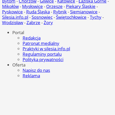
Bytom
-
Chorzów
-
Gliwice
-
Katowice
-
Łaziska Górne
-
Mikołów
-
Mysłowice
-
Orzesze
-
Piekary Śląskie
-
Pyskowice
-
Ruda Śląska
-
Rybnik
-
Siemianowice
-
Silesia.info.pl
-
Sosnowiec
-
Świętochłowice
-
Tychy
-
Wodzisław
-
Zabrze
-
Żory
Portal
Redakcja
Patronat medialny
Praktyki w silesia.info.pl
Regulaminy portalu
Polityka prywatności
Oferta
Napisz do nas
Reklama