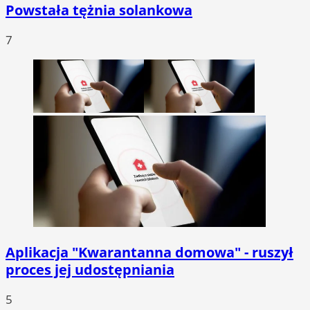
Powstała tężnia solankowa
7
Aplikacja "Kwarantanna domowa" - ruszył
proces jej udostępniania
5