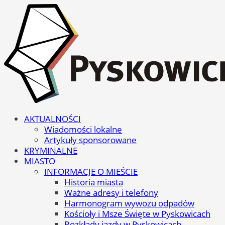
AKTUALNOŚCI
Wiadomości lokalne
Artykuły sponsorowane
KRYMINALNE
MIASTO
INFORMACJE O MIEŚCIE
Historia miasta
Ważne adresy i telefony
Harmonogram wywozu odpadów
Kościoły i Msze Święte w Pyskowicach
Rozkłady jazdy w Pyskowicach