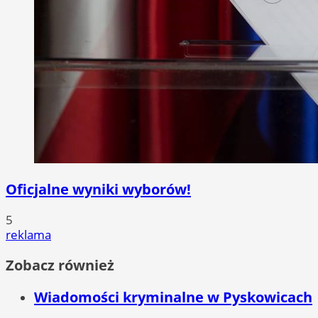
Oficjalne wyniki wyborów!
5
reklama
Zobacz również
Wiadomości kryminalne w Pyskowicach