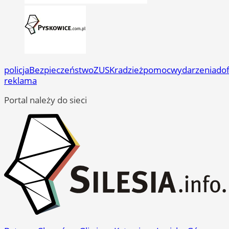
policja
Bezpieczeństwo
ZUS
Kradzież
pomoc
wydarzenia
do
reklama
Portal należy do sieci