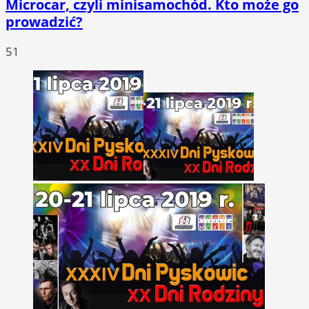
Microcar, czyli minisamochód. Kto może go
prowadzić?
51