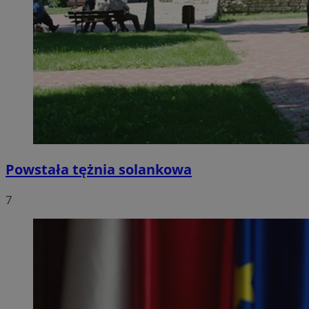
Powstała tężnia solankowa
7