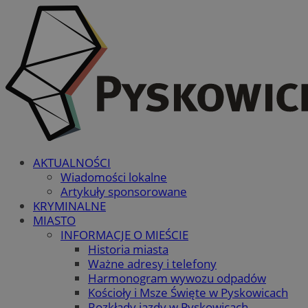
AKTUALNOŚCI
Wiadomości lokalne
Artykuły sponsorowane
KRYMINALNE
MIASTO
INFORMACJE O MIEŚCIE
Historia miasta
Ważne adresy i telefony
Harmonogram wywozu odpadów
Kościoły i Msze Święte w Pyskowicach
Rozkłady jazdy w Pyskowicach