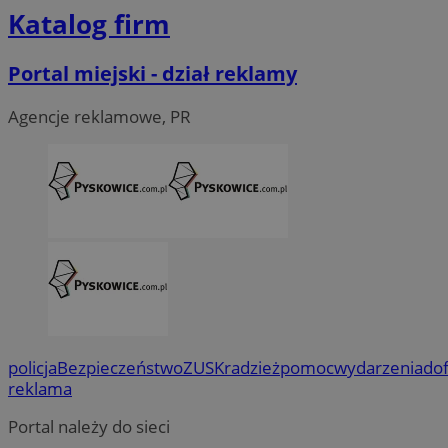
Katalog firm
Portal miejski - dział reklamy
Agencje reklamowe, PR
policja
Bezpieczeństwo
ZUS
Kradzież
pomoc
wydarzenia
do
reklama
Portal należy do sieci