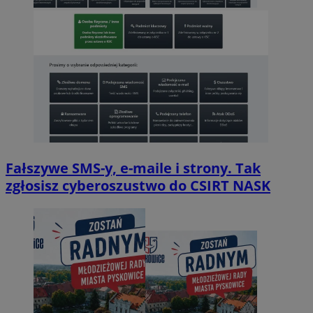
Fałszywe SMS-y, e-maile i strony. Tak
zgłosisz cyberoszustwo do CSIRT NASK