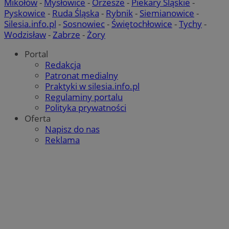
Mikołów
-
Mysłowice
-
Orzesze
-
Piekary Śląskie
-
Pyskowice
-
Ruda Śląska
-
Rybnik
-
Siemianowice
-
Silesia.info.pl
-
Sosnowiec
-
Świętochłowice
-
Tychy
-
Wodzisław
-
Zabrze
-
Żory
Portal
Redakcja
Patronat medialny
Praktyki w silesia.info.pl
Regulaminy portalu
Polityka prywatności
Oferta
Napisz do nas
Reklama