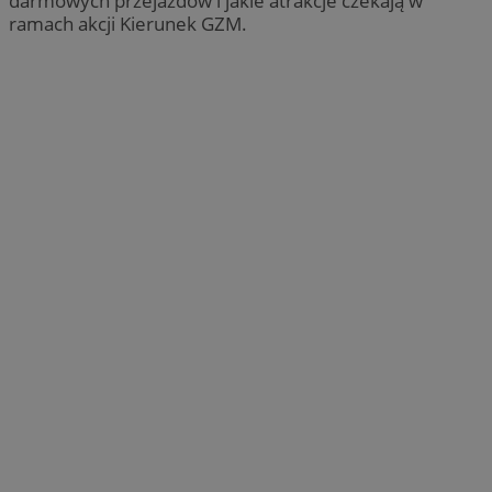
darmowych przejazdów i jakie atrakcje czekają w
ramach akcji Kierunek GZM.