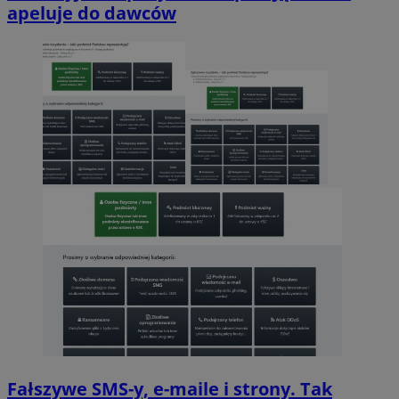
apeluje do dawców
Fałszywe SMS-y, e-maile i strony. Tak