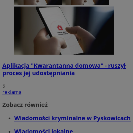
Aplikacja "Kwarantanna domowa" - ruszył
proces jej udostępniania
5
reklama
Zobacz również
Wiadomości kryminalne w Pyskowicach
Wiadomości lokalne