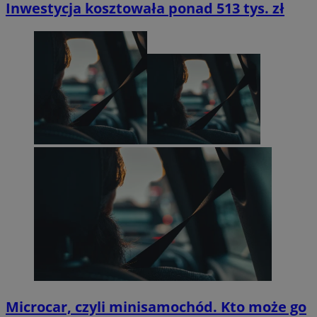
Inwestycja kosztowała ponad 513 tys. zł
Microcar, czyli minisamochód. Kto może go