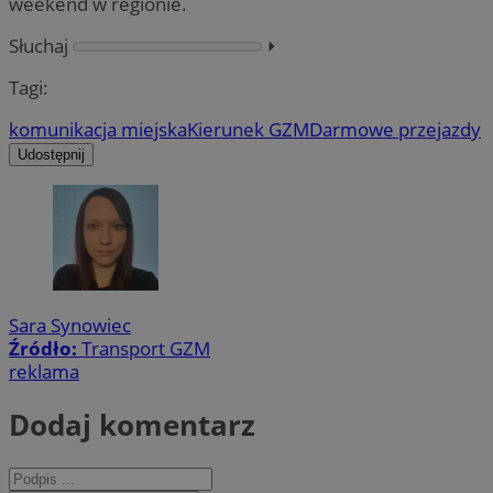
weekend w regionie.
Słuchaj
⏵︎
Tagi:
komunikacja miejska
Kierunek GZM
Darmowe przejazdy
Udostępnij
Sara Synowiec
Źródło:
Transport GZM
reklama
Dodaj komentarz