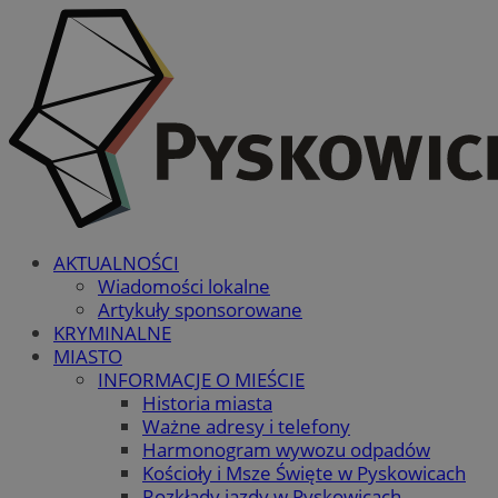
AKTUALNOŚCI
Wiadomości lokalne
Artykuły sponsorowane
KRYMINALNE
MIASTO
INFORMACJE O MIEŚCIE
Historia miasta
Ważne adresy i telefony
Harmonogram wywozu odpadów
Kościoły i Msze Święte w Pyskowicach
Rozkłady jazdy w Pyskowicach