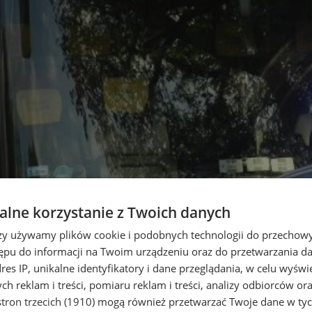
lne korzystanie z Twoich danych
rzy używamy plików cookie i podobnych technologii do przechow
ępu do informacji na Twoim urządzeniu oraz do przetwarzania 
dres IP, unikalne identyfikatory i dane przeglądania, w celu wyświ
h reklam i treści, pomiaru reklam i treści, analizy odbiorców or
tron trzecich (1910)
mogą również przetwarzać Twoje dane w tych