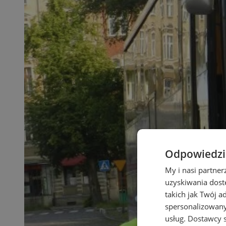
Odpowiedzia
My i nasi partne
uzyskiwania dost
takich jak Twój a
spersonalizowanyc
usług.
Dostawcy s