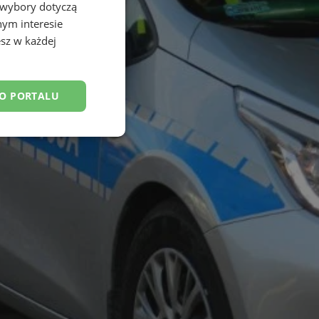
 wybory dotyczą
nym interesie
sz w każdej
DO PORTALU
esklasyfikowane
ane
owanie użytkownika i
j.