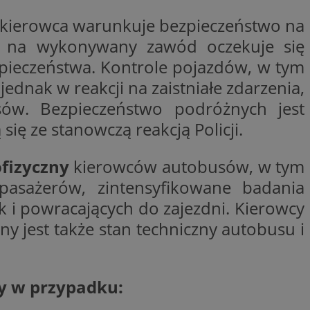
ywania
Opis
y kierowca warunkuje bezpieczeństwo na
du na wykonywany zawód oczekuje się
formacji o tym, jak
zpieczeństwa. Kontrole pojazdów, w tym
wej, na przykład
leClick (którego
godnie
y wiadomości o
a, czy przeglądarka
h. Informacje te
nak w reakcji na zaistniałe zdarzenia,
ookie.
trony internetowej
 Doubleclick i
ów. Bezpieczeństwo podróżnych jest
 użytkownik
a zaangażowania
 oraz wszelkie
ię ze stanowczą reakcją Policji.
ową, pomagając
 zobaczyć przed
lizować wydajność
fizyczny
kierowców autobusów, w tym
Tube w celu
nalytics do
.
 pasażerów, zintensyfikowane badania
ube, aby śledzić
ny do śledzenia i
ów z YouTube
 i powracających do zajezdni. Kierowcy
mat interakcji
reślić, czy
ny internetowej w
y starej wersji
y jest także stan techniczny autobusu i
gle Universal
a serii produktów
 powszechnie
asie rzeczywistym
ik cookie służy do
zez przypisanie
by w przypadku:
tora klienta. Jest
wdrażaniem funkcji
 witrynie i służy
ontrolować, które
cych, sesji i
ą wyświetlane