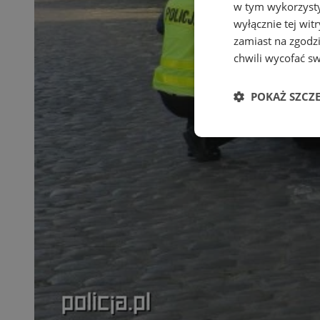
w tym wykorzysty
wyłącznie tej wi
zamiast na zgodz
chwili wycofać s
POKAŻ SZCZ
Niezbędne
Ni
Niezbędne pliki cook
zarządzanie kontem. 
Nazwa