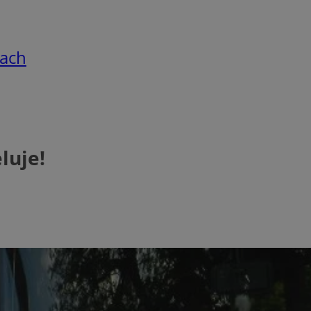
cach
luje!