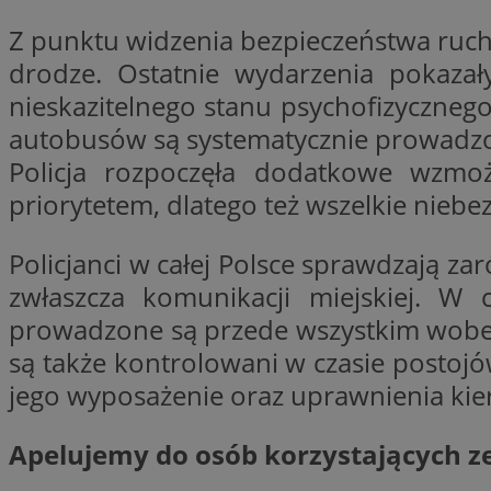
Nazwa
Z punktu widzenia bezpieczeństwa ruch
Nazwa
ustat_y6rnhl0sgwc
Nazwa
drodze. Ostatnie wydarzenia pokaza
ustat_qtixygjb9ub
ustat_gid
nieskazitelnego stanu psychofizyczneg
test_cookie
__Secure-YNID
autobusów są systematycznie prowadzon
ustat_ucijhkzXjde3
IDE
Policja rozpoczęła dodatkowe wzmo
ustat_9myf32XcXje
__eoi
priorytetem, dlatego też wszelkie niebe
ustat_e1fXggjnd6q
ustat_ugr1v6n1xr
Policjanci w całej Polsce sprawdzają z
YSC
_ga_KRG642HW80
ustat_0qdml9jpb4p
zwłaszcza komunikacji miejskiej. W 
ustat_a7pd4yq9deX
VISITOR_INFO1_LIV
__gpi
prowadzone są przede wszystkim wobec 
ustat_icx3j72fr3j1j
są także kontrolowani w czasie postojó
ustat_h2aqrz9xfljy
jego wyposażenie oraz uprawnienia kie
_ga
_fbp
Apelujemy do osób korzystających z
__Secure-
ROLLOUT_TOKEN