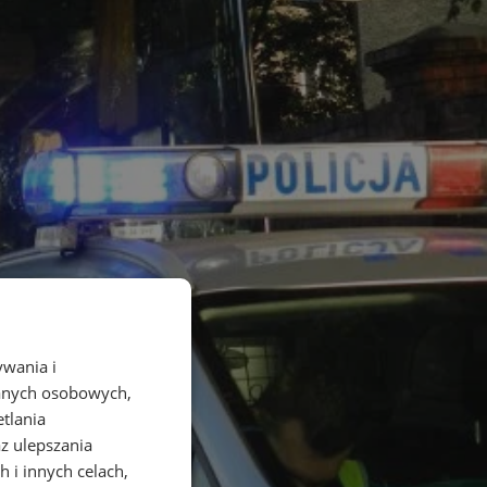
ywania i
danych osobowych,
etlania
az ulepszania
 i innych celach,