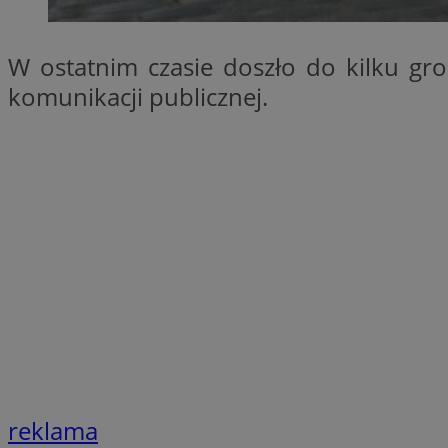
SessID
QeSessID
W ostatnim czasie doszło do kilku 
MvSessID
komunikacji publicznej.
VISITOR_PRIVACY_
CookieScriptConse
__cf_bm
__cf_bm
reklama