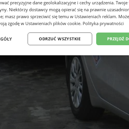
wać precyzyjne dane geolokalizacyjne i cechy urządzenia. Twoje
tryny. Niektórzy dostawcy mogą opierać się na prawnie uzasadnio
ie; masz prawo sprzeciwić się temu w
Ustawieniach reklam
. Może
woją zgodę w
Ustawieniach plików cookie
.
Polityka prywatności
EGÓŁY
ODRZUĆ WSZYSTKIE
PRZEJDŹ 
Wydajność
Targetowanie
Funkcjonalność
Ni
ezbędne
Wydajność
Targetowanie
Funkcjonalność
Niesklasyfikow
ie umożliwiają korzystanie z podstawowych funkcji strony internetowej, takich jak log
Bez niezbędnych plików cookie nie można prawidłowo korzystać ze strony internetowe
Provider
/
Okres
Opis
Domena
przechowywania