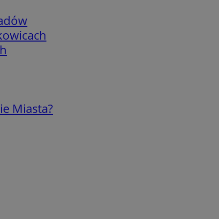
adów
skowicach
ch
ie Miasta?