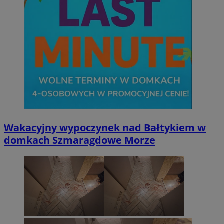
Wakacyjny wypoczynek nad Bałtykiem w
domkach Szmaragdowe Morze