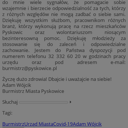
do mnie wiele sygnałów, że pomagacie sobie
wzajemnie i bierzecie odpowiedzialność za tych, którzy
z różnych względów nie mogą zadbać o siebie sami.
Dziękuję wszystkim służbom, pracownikom różnych
branż, którzy wykonują pracę na rzecz mieszkańców
Pyskowic oraz wolontariuszom niosącym
bezinteresowną pomoc. Dziękuję młodzieży za
stosowanie się do zaleceń i odpowiedzialne
zachowanie. Jestem do Państwa dyspozycji pod
numerem telefonu 32 332 60 20 w godzinach pracy
urzędu oraz pod adresem e-mail:
burmistrz@pyskowice.pl
Życzę dużo zdrowia! Dbajcie i uważajcie na siebie!
Adam Wójcik
Burmistrz Miasta Pyskowice
Słuchaj
⏵︎
Tagi:
Burmistrz
Urząd Miasta
Covid-19
Adam Wójcik