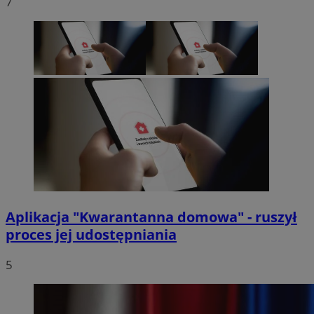
7
Aplikacja "Kwarantanna domowa" - ruszył
proces jej udostępniania
5