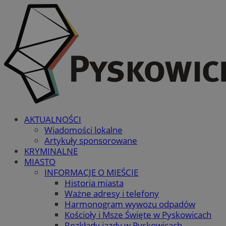
AKTUALNOŚCI
Wiadomości lokalne
Artykuły sponsorowane
KRYMINALNE
MIASTO
INFORMACJE O MIEŚCIE
Historia miasta
Ważne adresy i telefony
Harmonogram wywozu odpadów
Kościoły i Msze Święte w Pyskowicach
Rozkłady jazdy w Pyskowicach