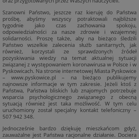
oraz przygotowanych przez Waszych nauczycieli.
Szanowni Państwo, jeszcze raz kieruję do Państwa
prośbę, abyśmy wszyscy potraktowali najbliższe
tygodnie jako czas zachowania spokoju,
odpowiedzialności za nasze zdrowie i wzajemnej
solidarności. Proszę także, aby na bieżąco śledzili
Państwo wszelkie zalecenia służb sanitarnych, jak
również, korzystali ze sprawdzonych źródeł
pozyskiwania wiedzy na temat aktualnej sytuacji
związanej z występowaniem koronawirusa w Polsce i w
Pyskowicach. Na stronie internetowej Miasta Pyskowice
– www.pyskowice.pl – na bieżąco publikujemy
najnowsze informacje w tym zakresie. Jeżeli ktoś z
Państwa, Państwa bliskich lub znajomych potrzebuje
wsparcia psychologicznego związanego z obecną
sytuacją również jest taka możliwość. W tym celu
uruchomiony został specjalny kontakt telefoniczny –
507 942 348.
Jednocześnie bardzo dziękuję mieszkańcom gdyż,
zauważalne jest Państwa racjonalne działanie. Dociera