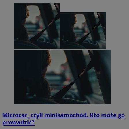
Microcar, czyli minisamochód. Kto może go
prowadzić?