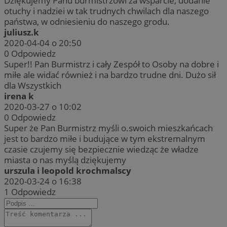
Dziękujemy Panu burmistrzowi za wsparcie, dodanie
otuchy i nadziei w tak trudnych chwilach dla naszego
państwa, w odniesieniu do naszego grodu.
juliusz.k
2020-04-04 o 20:50
0
Odpowiedz
Super!! Pan Burmistrz i cały Zespół to Osoby na dobre i
miłe ale widać również i na bardzo trudne dni. Dużo sił
dla Wszystkich
irena k
2020-03-27 o 10:02
0
Odpowiedz
Super że Pan Burmistrz myśli o.swoich mieszkańcach
jest to bardzo miłe i budujące w tym ekstremalnym
czasie czujemy się bezpiecznie wiedząc że władze
miasta o nas myślą dziękujemy
urszula i leopold krochmalscy
2020-03-24 o 16:38
1
Odpowiedz