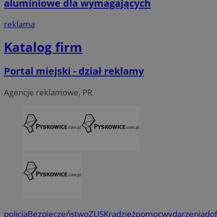
aluminiowe dla wymagających
reklama
Katalog firm
Portal miejski - dział reklamy
Agencje reklamowe, PR
policja
Bezpieczeństwo
ZUS
Kradzież
pomoc
wydarzenia
do