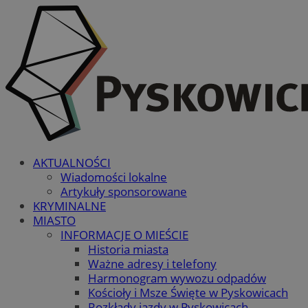
AKTUALNOŚCI
Wiadomości lokalne
Artykuły sponsorowane
KRYMINALNE
MIASTO
INFORMACJE O MIEŚCIE
Historia miasta
Ważne adresy i telefony
Harmonogram wywozu odpadów
Kościoły i Msze Święte w Pyskowicach
Rozkłady jazdy w Pyskowicach