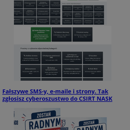
Fałszywe SMS-y, e-maile i strony. Tak
zgłosisz cyberoszustwo do CSIRT NASK