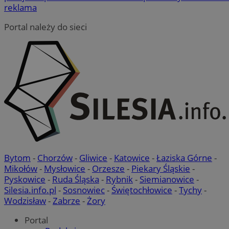
reklama
Portal należy do sieci
Bytom
-
Chorzów
-
Gliwice
-
Katowice
-
Łaziska Górne
-
Mikołów
-
Mysłowice
-
Orzesze
-
Piekary Śląskie
-
Pyskowice
-
Ruda Śląska
-
Rybnik
-
Siemianowice
-
Silesia.info.pl
-
Sosnowiec
-
Świętochłowice
-
Tychy
-
Wodzisław
-
Zabrze
-
Żory
Portal