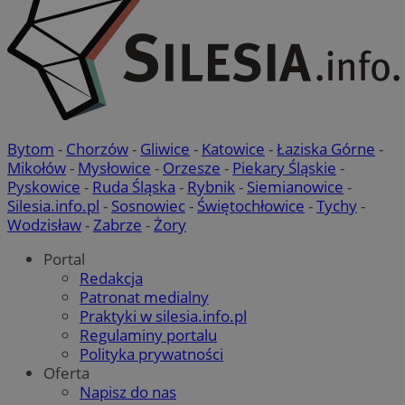
Bytom
-
Chorzów
-
Gliwice
-
Katowice
-
Łaziska Górne
-
Mikołów
-
Mysłowice
-
Orzesze
-
Piekary Śląskie
-
Pyskowice
-
Ruda Śląska
-
Rybnik
-
Siemianowice
-
Silesia.info.pl
-
Sosnowiec
-
Świętochłowice
-
Tychy
-
Wodzisław
-
Zabrze
-
Żory
Portal
Redakcja
Patronat medialny
Praktyki w silesia.info.pl
Regulaminy portalu
Polityka prywatności
Oferta
Napisz do nas