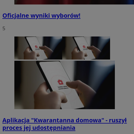
Oficjalne wyniki wyborów!
5
Aplikacja "Kwarantanna domowa" - ruszył
proces jej udostępniania