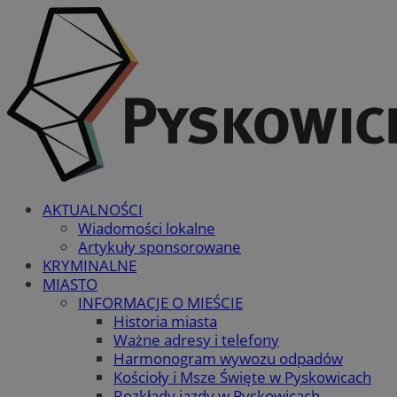
AKTUALNOŚCI
Wiadomości lokalne
Artykuły sponsorowane
KRYMINALNE
MIASTO
INFORMACJE O MIEŚCIE
Historia miasta
Ważne adresy i telefony
Harmonogram wywozu odpadów
Kościoły i Msze Święte w Pyskowicach
Rozkłady jazdy w Pyskowicach