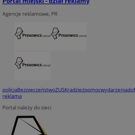
Portal miejski - dział reklamy
Agencje reklamowe, PR
policja
Bezpieczeństwo
ZUS
Kradzież
pomoc
wydarzenia
do
reklama
Portal należy do sieci