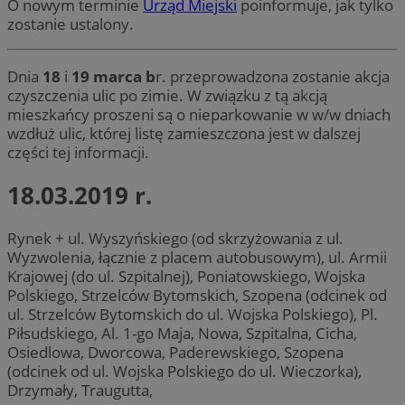
O nowym terminie
Urząd Miejski
poinformuje, jak tylko
zostanie ustalony.
Dnia
18
i
19 marca b
r. przeprowadzona zostanie akcja
czyszczenia ulic po zimie. W związku z tą akcją
mieszkańcy proszeni są o nieparkowanie w w/w dniach
wzdłuż ulic, której listę zamieszczona jest w dalszej
części tej informacji.
18.03.2019 r.
Rynek + ul. Wyszyńskiego (od skrzyżowania z ul.
Wyzwolenia, łącznie z placem autobusowym), ul. Armii
Krajowej (do ul. Szpitalnej), Poniatowskiego, Wojska
Polskiego, Strzelców Bytomskich, Szopena (odcinek od
ul. Strzelców Bytomskich do ul. Wojska Polskiego), Pl.
Piłsudskiego, Al. 1-go Maja, Nowa, Szpitalna, Cicha,
Osiedlowa, Dworcowa, Paderewskiego, Szopena
(odcinek od ul. Wojska Polskiego do ul. Wieczorka),
Drzymały, Traugutta,