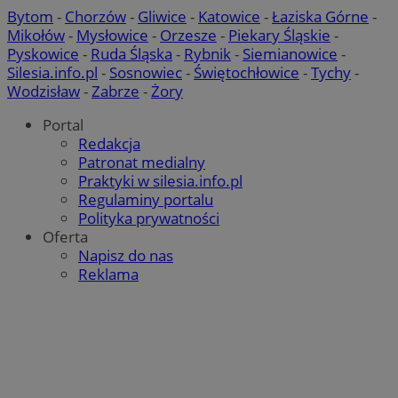
Bytom
-
Chorzów
-
Gliwice
-
Katowice
-
Łaziska Górne
-
Mikołów
-
Mysłowice
-
Orzesze
-
Piekary Śląskie
-
Pyskowice
-
Ruda Śląska
-
Rybnik
-
Siemianowice
-
Silesia.info.pl
-
Sosnowiec
-
Świętochłowice
-
Tychy
-
Wodzisław
-
Zabrze
-
Żory
Portal
Redakcja
Patronat medialny
Praktyki w silesia.info.pl
Regulaminy portalu
Polityka prywatności
Oferta
Napisz do nas
Reklama