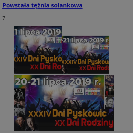
Powstała tężnia solankowa
7