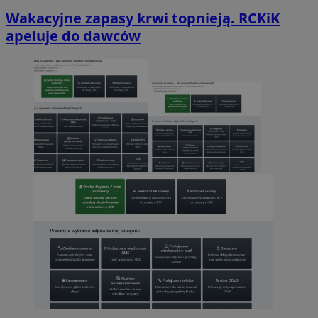
Wakacyjne zapasy krwi topnieją. RCKiK
apeluje do dawców