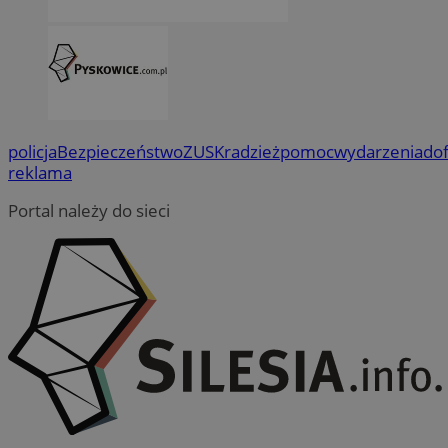
policja
Bezpieczeństwo
ZUS
Kradzież
pomoc
wydarzenia
do
reklama
Portal należy do sieci