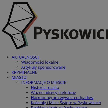
AKTUALNOŚCI
Wiadomości lokalne
Artykuły sponsorowane
KRYMINALNE
MIASTO
INFORMACJE O MIEŚCIE
Historia miasta
Ważne adresy i telefony
Harmonogram wywozu odpadów
Kościoły i Msze Święte w Pyskowicach
Rozkłady jazdy w Pyskowicach