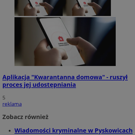
Aplikacja "Kwarantanna domowa" - ruszył
proces jej udostępniania
5
reklama
Zobacz również
Wiadomości kryminalne w Pyskowicach