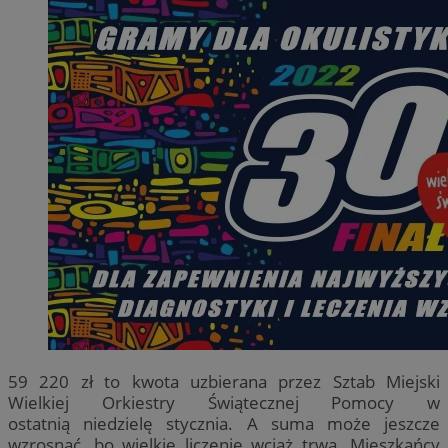
59 220 zł to kwota uzbierana przez Sztab Miejski
Wielkiej Orkiestry Świątecznej Pomocy w
ostatnią niedzielę stycznia. A suma może jeszcze
wzrosnąć, bo wielkie liczenie wciąż trwa. Mieszkańcy