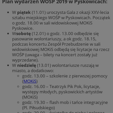
Plan wydarzeń WOŚP 2019 w Pyskowicach:
W
piątek
(11.01) uroczysta Gala z okazji XXV-lecia
sztabu miejskiego WOŚP w Pyskowicach. Początek
o godz. 18.00 w sali widowiskowej MOKiS
Pyskowice.
W
sobotę
(12.01) o godz. 13.00 odbędzie się
pasowanie wolontariuszy, a ok godz. 18.15,
podczas koncertu Zespół Przebudzenie w sali
widowiskowej MOKiS odbędą się licytacje na rzecz
WOŚP (uwaga – bilety na koncert zostały już
wyprzedane).
W
niedzielę
(13.01) wolontariusze ruszają w
miasto, a dodatkowo:
godz. 13.00 – szkolenie z pierwszej pomocy
(
MOKiS
)
godz. 16.00 – Teatrzyk Pik Pok, licytacje,
występy młodych, pyskowickich artystów
(MOKiS)
godz. 19.30 – flash mob i tańce integracyjne
(Pl. Piłsudskiego)
godz. 20.00 – światełko do nieba i polonez