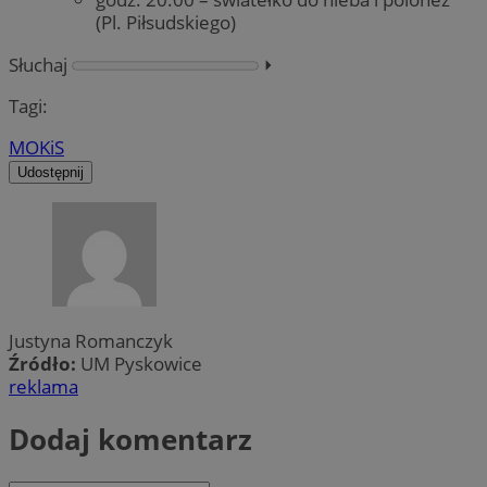
(Pl. Piłsudskiego)
Słuchaj
⏵︎
Tagi:
MOKiS
Udostępnij
Justyna Romanczyk
Źródło:
UM Pyskowice
reklama
Dodaj komentarz