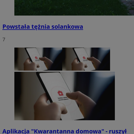
Powstała tężnia solankowa
7
Aplikacja "Kwarantanna domowa" - ruszył