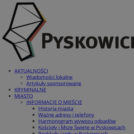
AKTUALNOŚCI
Wiadomości lokalne
Artykuły sponsorowane
KRYMINALNE
MIASTO
INFORMACJE O MIEŚCIE
Historia miasta
Ważne adresy i telefony
Harmonogram wywozu odpadów
Kościoły i Msze Święte w Pyskowicach
Rozkłady jazdy w Pyskowicach