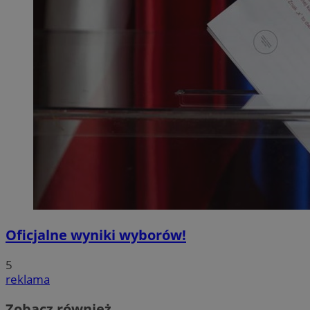
Oficjalne wyniki wyborów!
5
reklama
Zobacz również