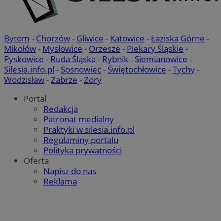
Bytom
-
Chorzów
-
Gliwice
-
Katowice
-
Łaziska Górne
-
Mikołów
-
Mysłowice
-
Orzesze
-
Piekary Śląskie
-
Pyskowice
-
Ruda Śląska
-
Rybnik
-
Siemianowice
-
Silesia.info.pl
-
Sosnowiec
-
Świętochłowice
-
Tychy
-
Wodzisław
-
Zabrze
-
Żory
Portal
Redakcja
Patronat medialny
Praktyki w silesia.info.pl
Regulaminy portalu
Polityka prywatności
Oferta
Napisz do nas
Reklama