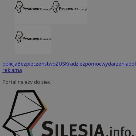
policja
Bezpieczeństwo
ZUS
Kradzież
pomoc
wydarzenia
do
reklama
Portal należy do sieci