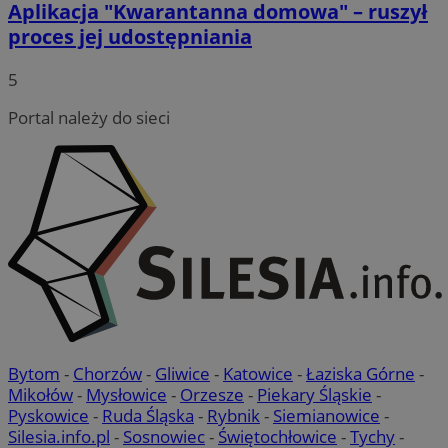
Aplikacja "Kwarantanna domowa" – ruszył
proces jej udostępniania
5
Portal należy do sieci
Bytom
-
Chorzów
-
Gliwice
-
Katowice
-
Łaziska Górne
-
Mikołów
-
Mysłowice
-
Orzesze
-
Piekary Śląskie
-
Pyskowice
-
Ruda Śląska
-
Rybnik
-
Siemianowice
-
Silesia.info.pl
-
Sosnowiec
-
Świętochłowice
-
Tychy
-