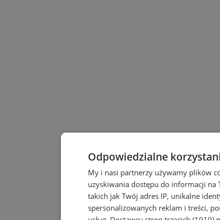
Odpowiedzialne korzystan
My i nasi partnerzy używamy plików c
uzyskiwania dostępu do informacji na
takich jak Twój adres IP, unikalne iden
spersonalizowanych reklam i treści, po
usług.
Dostawcy stron trzecich (1910)
m