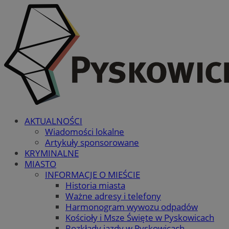
AKTUALNOŚCI
Wiadomości lokalne
Artykuły sponsorowane
KRYMINALNE
MIASTO
INFORMACJE O MIEŚCIE
Historia miasta
Ważne adresy i telefony
Harmonogram wywozu odpadów
Kościoły i Msze Święte w Pyskowicach
Rozkłady jazdy w Pyskowicach