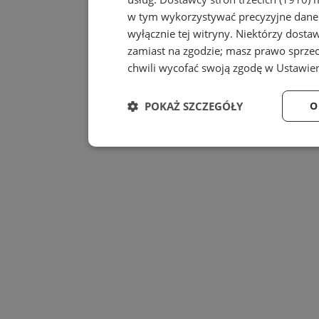
w tym wykorzystywać precyzyjne dane 
wyłącznie tej witryny. Niektórzy dost
zamiast na zgodzie; masz prawo sprze
chwili wycofać swoją zgodę w
Ustawien
POKAŻ SZCZEGÓŁY
O
Niezbędne
Wydajność
Niezbędne
Wydajność
Niezbędne pliki cookie umożliwiają korzystanie z
zarządzanie kontem. Bez niezbędnych plików cook
Provider
/
Nazwa