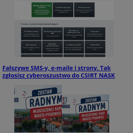
Fałszywe SMS-y, e-maile i strony. Tak
zgłosisz cyberoszustwo do CSIRT NASK