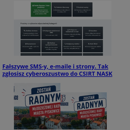
Fałszywe SMS-y, e-maile i strony. Tak
zgłosisz cyberoszustwo do CSIRT NASK