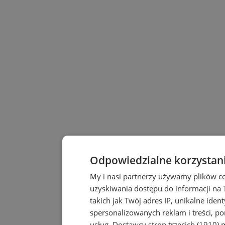
Odpowiedzialne korzystan
My i nasi partnerzy używamy plików c
uzyskiwania dostępu do informacji na
takich jak Twój adres IP, unikalne iden
spersonalizowanych reklam i treści, po
usług.
Dostawcy stron trzecich (1910)
m