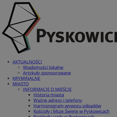
AKTUALNOŚCI
Wiadomości lokalne
Artykuły sponsorowane
KRYMINALNE
MIASTO
INFORMACJE O MIEŚCIE
Historia miasta
Ważne adresy i telefony
Harmonogram wywozu odpadów
Kościoły i Msze Święte w Pyskowicach
Rozkłady jazdy w Pyskowicach