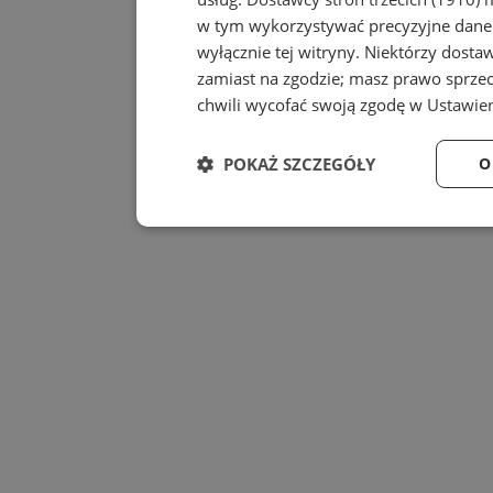
w tym wykorzystywać precyzyjne dane 
wyłącznie tej witryny. Niektórzy dost
zamiast na zgodzie; masz prawo sprze
chwili wycofać swoją zgodę w
Ustawien
POKAŻ SZCZEGÓŁY
O
Niezbędne
Wydajność
Niezbędne
Wydajność
Niezbędne pliki cookie umożliwiają korzystanie z
zarządzanie kontem. Bez niezbędnych plików cook
Provider
/
Nazwa