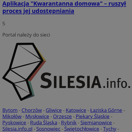
Aplikacja "Kwarantanna domowa" – ruszył
proces jej udostępniania
5
Portal należy do sieci
Bytom
-
Chorzów
-
Gliwice
-
Katowice
-
Łaziska Górne
-
Mikołów
-
Mysłowice
-
Orzesze
-
Piekary Śląskie
-
Pyskowice
-
Ruda Śląska
-
Rybnik
-
Siemianowice
-
Silesia.info.pl
-
Sosnowiec
-
Świętochłowice
-
Tychy
-