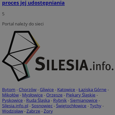
proces jej udostępniania
5
Portal należy do sieci
Bytom
-
Chorzów
-
Gliwice
-
Katowice
-
Łaziska Górne
-
Mikołów
-
Mysłowice
-
Orzesze
-
Piekary Śląskie
-
Pyskowice
-
Ruda Śląska
-
Rybnik
-
Siemianowice
-
Silesia.info.pl
-
Sosnowiec
-
Świętochłowice
-
Tychy
-
Wodzisław
-
Zabrze
-
Żory