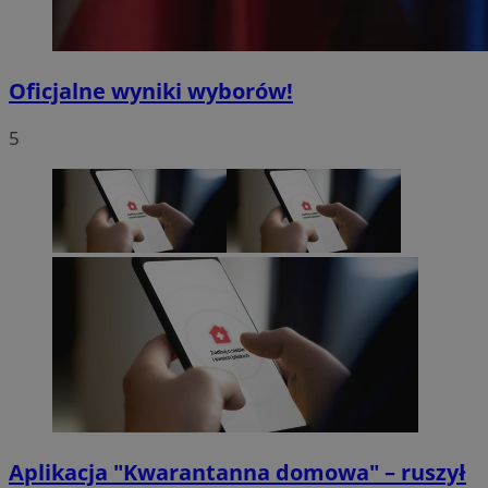
Oficjalne wyniki wyborów!
5
Aplikacja "Kwarantanna domowa" – ruszył