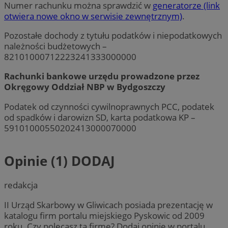
Numer rachunku można sprawdzić w
generatorze (link
otwiera nowe okno w serwisie zewnętrznym)
.
Pozostałe dochody z tytułu podatków i niepodatkowych
należności budżetowych –
82101000712223241333000000
Rachunki bankowe urzędu prowadzone przez
Okręgowy Oddział NBP w Bydgoszczy
Podatek od czynności cywilnoprawnych PCC, podatek
od spadków i darowizn SD, karta podatkowa KP –
59101000550202413000070000
Opinie (1)
DODAJ
redakcja
II Urząd Skarbowy w Gliwicach posiada prezentację w
katalogu firm portalu miejskiego Pyskowic od 2009
roku. Czy polecasz tą firmę? Dodaj opinię w portalu