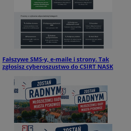
Fałszywe SMS-y, e-maile i strony. Tak
zgłosisz cyberoszustwo do CSIRT NASK