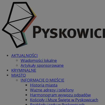
AKTUALNOŚCI
Wiadomości lokalne
Artykuły sponsorowane
KRYMINALNE
MIASTO
INFORMACJE O MIEŚCIE
Historia miasta
Ważne adresy i telefony
Harmonogram wywozu odpadów
Kościoły i Msze Święte w Pyskowicach
Rozkłady jazdy w Pyskowicach