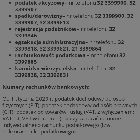
podatek akcyzowy
– nr telefonu
32 3399900, 32
3399907
spadki/darowizny
– nr telefonu
32 3399900, 32
3399907, 32 3399813
rejestracja podatników
– nr telefonu
32
3399846
egzekucja administracyjna
– nr telefonu
32
3399818, 32 3399821, 21 3399864
rachunkowość podatkowa –
nr telefonu
32
3399885
komórka wierzycielska
– nr telefonu
32
3399828, 32 3399831
Numery rachunków bankowych:
Od 1 stycznia 2020 r. podatek dochodowy od osób
fizycznych (PIT); podatek dochodowy od osób prawnych
(CIT); podatek od towarów i usług (VAT, z wyłączeniem:
VAT-14, VAT w imporcie) należy wpłacać na numer
indywidualnego rachunku podatkowego (tzw.
mikrorachunku podatkowego).