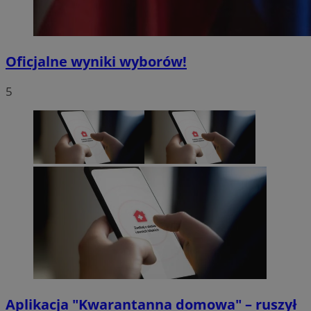
Oficjalne wyniki wyborów!
5
Aplikacja "Kwarantanna domowa" – ruszył