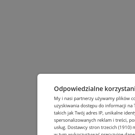
Odpowiedzialne korzystan
My i nasi partnerzy używamy plików c
uzyskiwania dostępu do informacji na
takich jak Twój adres IP, unikalne iden
spersonalizowanych reklam i treści, po
usług.
Dostawcy stron trzecich (1910)
m
w tym wykorzystywać precyzyjne dane 