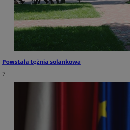
Powstała tężnia solankowa
7