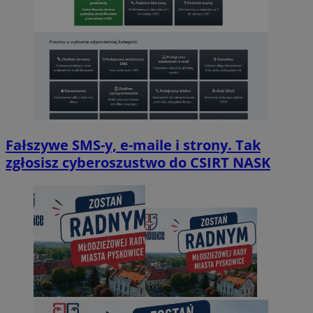
Fałszywe SMS-y, e-maile i strony. Tak
zgłosisz cyberoszustwo do CSIRT NASK