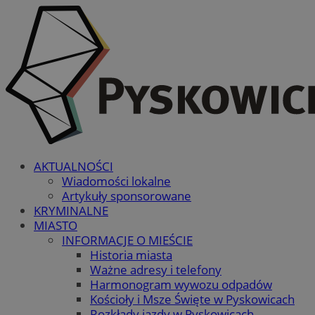
AKTUALNOŚCI
Wiadomości lokalne
Artykuły sponsorowane
KRYMINALNE
MIASTO
INFORMACJE O MIEŚCIE
Historia miasta
Ważne adresy i telefony
Harmonogram wywozu odpadów
Kościoły i Msze Święte w Pyskowicach
Rozkłady jazdy w Pyskowicach