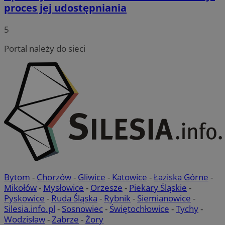
proces jej udostępniania
5
Portal należy do sieci
Bytom
-
Chorzów
-
Gliwice
-
Katowice
-
Łaziska Górne
-
Mikołów
-
Mysłowice
-
Orzesze
-
Piekary Śląskie
-
Pyskowice
-
Ruda Śląska
-
Rybnik
-
Siemianowice
-
Silesia.info.pl
-
Sosnowiec
-
Świętochłowice
-
Tychy
-
Wodzisław
-
Zabrze
-
Żory