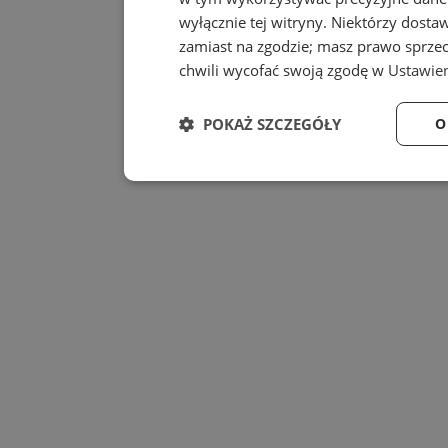
wyłącznie tej witryny. Niektórzy dost
zamiast na zgodzie; masz prawo sprze
chwili wycofać swoją zgodę w
Ustawien
POKAŻ SZCZEGÓŁY
O
Niezbędne
Wydajność
Niezbędne
Wydajność
Niezbędne pliki cookie umożliwiają korzystanie z
zarządzanie kontem. Bez niezbędnych plików cook
Provider
/
Nazwa
Domena