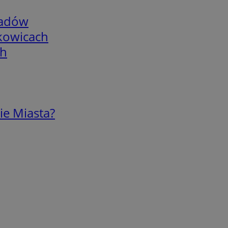
adów
skowicach
ch
ie Miasta?