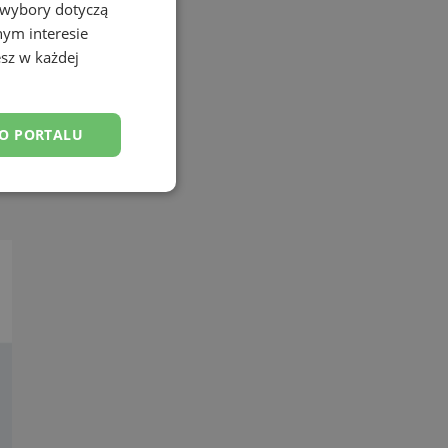
 wybory dotyczą
nym interesie
sz w każdej
DO PORTALU
esklasyfikowane
ane
owanie użytkownika i
j.