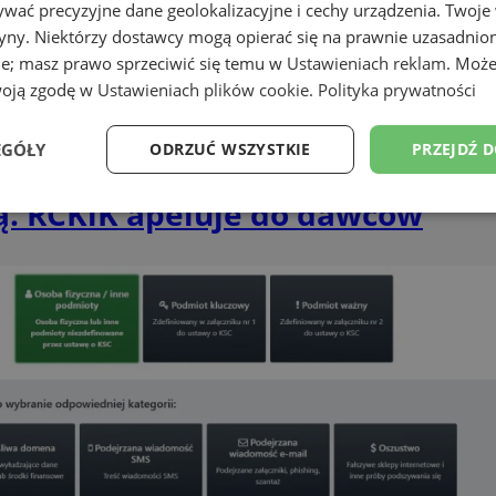
wać precyzyjne dane geolokalizacyjne i cechy urządzenia. Twoje
tryny. Niektórzy dostawcy mogą opierać się na prawnie uzasadnio
ie; masz prawo sprzeciwić się temu w
Ustawieniach reklam
. Może
woją zgodę w
Ustawieniach plików cookie
.
Polityka prywatności
EGÓŁY
ODRZUĆ WSZYSTKIE
PRZEJDŹ 
ą. RCKiK apeluje do dawców
Wydajność
Targetowanie
Funkcjonalność
Ni
ezbędne
Wydajność
Targetowanie
Funkcjonalność
Niesklasyfikow
ie umożliwiają korzystanie z podstawowych funkcji strony internetowej, takich jak log
Bez niezbędnych plików cookie nie można prawidłowo korzystać ze strony internetowe
Provider
/
Okres
Opis
Domena
przechowywania