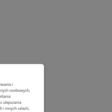
ywania i
danych osobowych,
etlania
az ulepszania
 i innych celach,