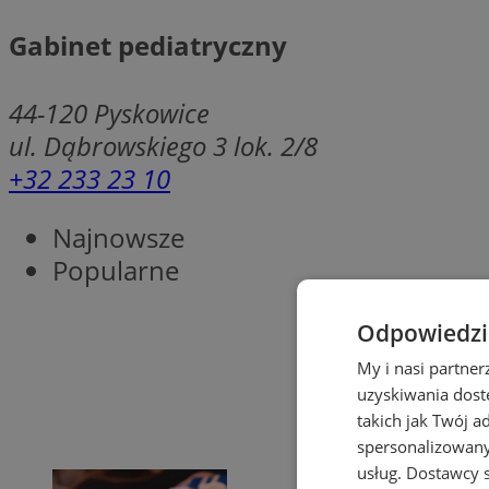
Gabinet pediatryczny
44-120
Pyskowice
ul. Dąbrowskiego 3 lok. 2/8
+32 233 23 10
Najnowsze
Popularne
Odpowiedzia
My i nasi partne
uzyskiwania dost
takich jak Twój a
spersonalizowanyc
usług.
Dostawcy s