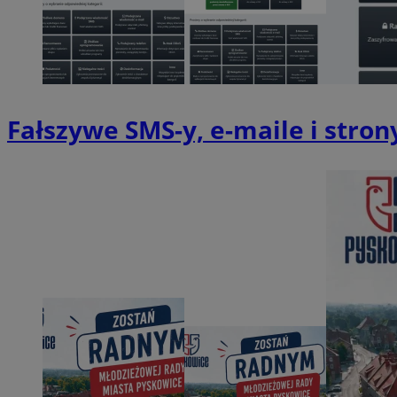
SessID
QeSessID
MvSessID
VISITOR_PRIVACY_
Fałszywe SMS-y, e-maile i stron
CookieScriptConse
__cf_bm
__cf_bm