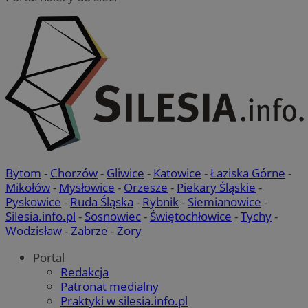
Bytom
-
Chorzów
-
Gliwice
-
Katowice
-
Łaziska Górne
-
Mikołów
-
Mysłowice
-
Orzesze
-
Piekary Śląskie
-
Pyskowice
-
Ruda Śląska
-
Rybnik
-
Siemianowice
-
Silesia.info.pl
-
Sosnowiec
-
Świętochłowice
-
Tychy
-
Wodzisław
-
Zabrze
-
Żory
Portal
Redakcja
Patronat medialny
Praktyki w silesia.info.pl