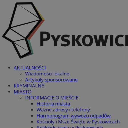
AKTUALNOŚCI
Wiadomości lokalne
Artykuły sponsorowane
KRYMINALNE
MIASTO
INFORMACJE O MIEŚCIE
Historia miasta
Ważne adresy i telefony
Harmonogram wywozu odpadów
Kościoły i Msze Święte w Pyskowicach
Rozkłady jazdy w Pyskowicach