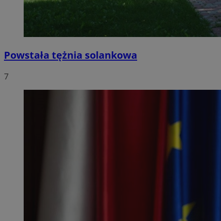
Powstała tężnia solankowa
7