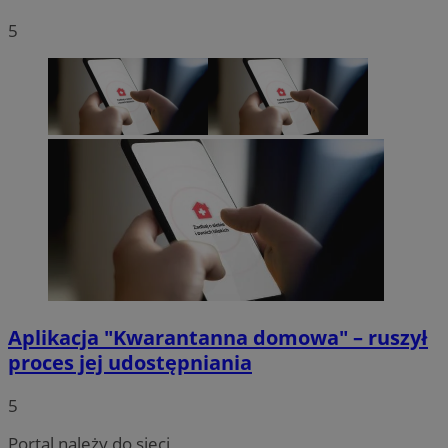
5
Aplikacja "Kwarantanna domowa" – ruszył
proces jej udostępniania
5
Portal należy do sieci