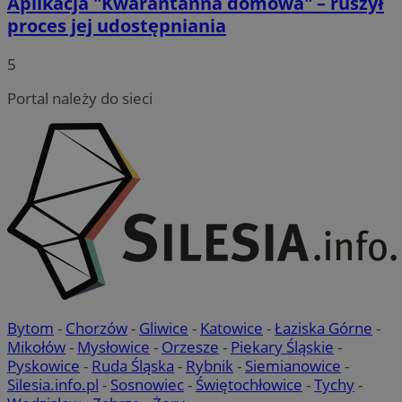
Aplikacja "Kwarantanna domowa" – ruszył
proces jej udostępniania
5
Portal należy do sieci
Bytom
-
Chorzów
-
Gliwice
-
Katowice
-
Łaziska Górne
-
Mikołów
-
Mysłowice
-
Orzesze
-
Piekary Śląskie
-
Pyskowice
-
Ruda Śląska
-
Rybnik
-
Siemianowice
-
Silesia.info.pl
-
Sosnowiec
-
Świętochłowice
-
Tychy
-