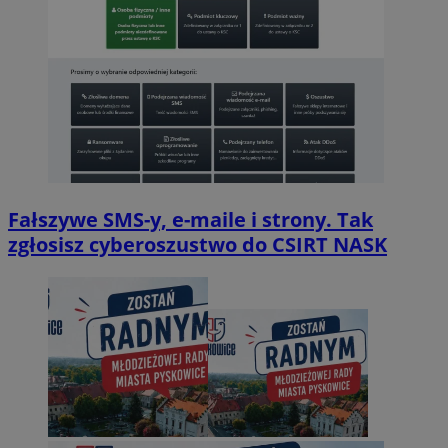
Fałszywe SMS-y, e-maile i strony. Tak
zgłosisz cyberoszustwo do CSIRT NASK