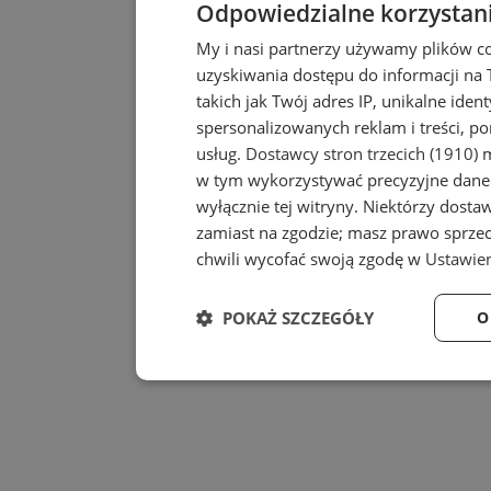
Odpowiedzialne korzystan
My i nasi partnerzy używamy plików c
uzyskiwania dostępu do informacji na
takich jak Twój adres IP, unikalne iden
spersonalizowanych reklam i treści, po
usług.
Dostawcy stron trzecich (1910)
m
w tym wykorzystywać precyzyjne dane 
wyłącznie tej witryny. Niektórzy dost
zamiast na zgodzie; masz prawo sprze
chwili wycofać swoją zgodę w
Ustawien
POKAŻ SZCZEGÓŁY
O
Niezbędne
Wydajność