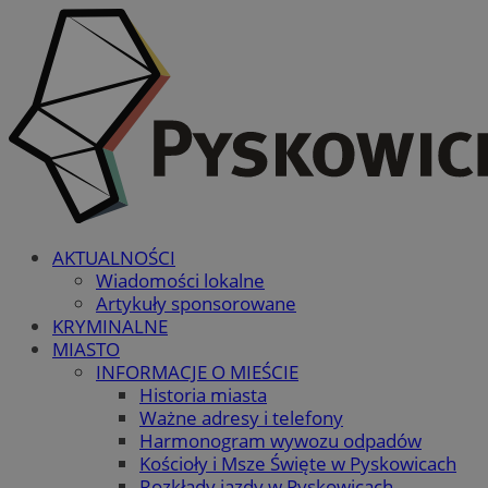
AKTUALNOŚCI
Wiadomości lokalne
Artykuły sponsorowane
KRYMINALNE
MIASTO
INFORMACJE O MIEŚCIE
Historia miasta
Ważne adresy i telefony
Harmonogram wywozu odpadów
Kościoły i Msze Święte w Pyskowicach
Rozkłady jazdy w Pyskowicach