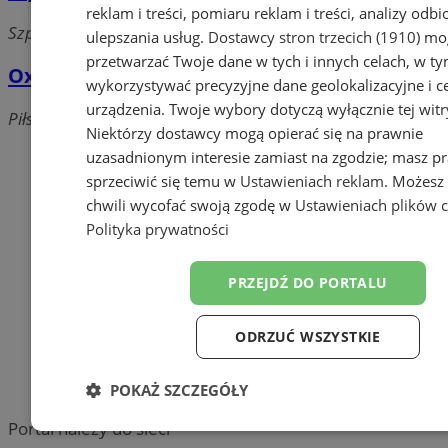
reklam i treści, pomiaru reklam i treści, analizy odb
Szpitalna 8/2/13, 44-120 Pyskowice
ulepszania usług.
Dostawcy stron trzecich (1910)
mog
przetwarzać Twoje dane w tych i innych celach, w t
Oxen Zbigniew Kostkowski
wykorzystywać precyzyjne dane geolokalizacyjne i c
urządzenia. Twoje wybory dotyczą wyłącznie tej witr
Piłsudskiego 3 /3 m. 14,, 44-120 Pyskowice
Niektórzy dostawcy mogą opierać się na prawnie
Dodaj firmę
uzasadnionym interesie zamiast na zgodzie; masz p
sprzeciwić się temu w
Ustawieniach reklam
. Możesz
Pozostałe firmy w kategorii
chwili wycofać swoją zgodę w
Ustawieniach plików 
Polityka prywatności
reklama
PRZEJDŹ DO PORTALU
Tworzenie stron www -
Pyskowice
ODRZUĆ WSZYSTKIE
reklama
reklama
POKAŻ SZCZEGÓŁY
Portal należy do sieci
Niezbędne
Wydajność
Targetowanie
Funkc