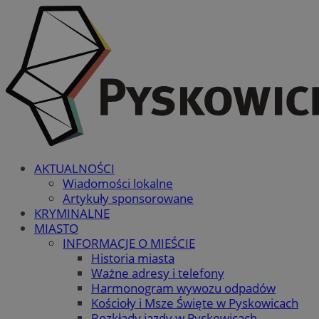
AKTUALNOŚCI
Wiadomości lokalne
Artykuły sponsorowane
KRYMINALNE
MIASTO
INFORMACJE O MIEŚCIE
Historia miasta
Ważne adresy i telefony
Harmonogram wywozu odpadów
Kościoły i Msze Święte w Pyskowicach
Rozkłady jazdy w Pyskowicach