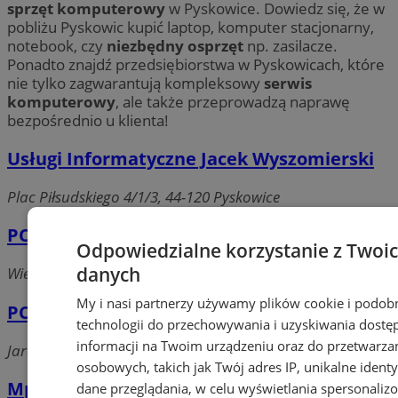
sprzęt komputerowy
w Pyskowice. Dowiedz się, że w
pobliżu Pyskowic kupić laptop, komputer stacjonarny,
notebook, czy
niezbędny osprzęt
np. zasilacze.
Ponadto znajdź przedsiębiorstwa w Pyskowicach, które
nie tylko zagwarantują kompleksowy
serwis
komputerowy
, ale także przeprowadzą naprawę
bezpośrednio u klienta!
Usługi Informatyczne Jacek Wyszomierski
Plac Piłsudskiego 4/1/3, 44-120 Pyskowice
PC Pomoc
Odpowiedzialne korzystanie z Twoi
danych
Wieczorka 18A, 44-120 Pyskowice
My i nasi partnerzy używamy plików cookie i podob
PCRESCUE WEB-LINE
technologii do przechowywania i uzyskiwania dostę
informacji na Twoim urządzeniu oraz do przetwarza
Jaracza, 44-109 Pyskowice
osobowych, takich jak Twój adres IP, unikalne identyf
Mpti
dane przeglądania, w celu wyświetlania spersonali