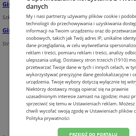
Gimnazjum nr 2
danych
My i nasi partnerzy używamy plików cookie i podob
Szkolna 2, 44-120 Pyskowice
technologii do przechowywania i uzyskiwania dostę
Gimnazjum nr 1
informacji na Twoim urządzeniu oraz do przetwarza
osobowych, takich jak Twój adres IP, unikalne identyf
Strzelców Bytomskich 1, 44-120 Pyskowice
dane przeglądania, w celu wyświetlania spersonali
reklam i treści, pomiaru reklam i treści, analizy odb
Dodaj firmę
ulepszania usług.
Dostawcy stron trzecich (1910)
mog
Pozostałe firmy w kategorii
przetwarzać Twoje dane w tych i innych celach, w t
wykorzystywać precyzyjne dane geolokalizacyjne i c
reklama
urządzenia. Twoje wybory dotyczą wyłącznie tej witr
Niektórzy dostawcy mogą opierać się na prawnie
Tworzenie stron www -
uzasadnionym interesie zamiast na zgodzie; masz p
Pyskowice
sprzeciwić się temu w
Ustawieniach reklam
. Możesz
chwili wycofać swoją zgodę w
Ustawieniach plików 
reklama
Polityka prywatności
reklama
PRZEJDŹ DO PORTALU