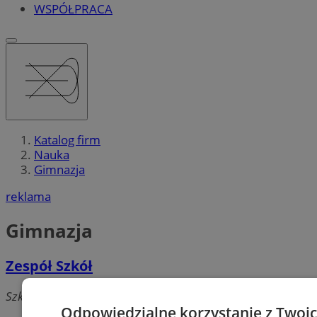
WSPÓŁPRACA
Katalog firm
Nauka
Gimnazja
reklama
Gimnazja
Zespół Szkół
Szkolna 2,, 44-120 Pyskowice
Odpowiedzialne korzystanie z Twoi