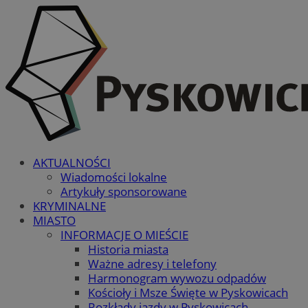
AKTUALNOŚCI
Wiadomości lokalne
Artykuły sponsorowane
KRYMINALNE
MIASTO
INFORMACJE O MIEŚCIE
Historia miasta
Ważne adresy i telefony
Harmonogram wywozu odpadów
Kościoły i Msze Święte w Pyskowicach
Rozkłady jazdy w Pyskowicach