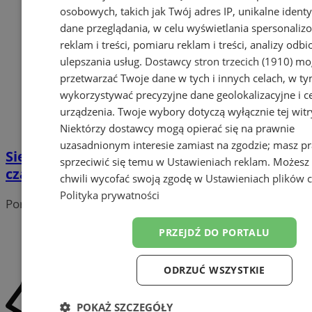
osobowych, takich jak Twój adres IP, unikalne identyf
dane przeglądania, w celu wyświetlania spersonali
reklam i treści, pomiaru reklam i treści, analizy odb
ulepszania usług.
Dostawcy stron trzecich (1910)
mog
przetwarzać Twoje dane w tych i innych celach, w t
wykorzystywać precyzyjne dane geolokalizacyjne i c
urządzenia. Twoje wybory dotyczą wyłącznie tej witr
Niektórzy dostawcy mogą opierać się na prawnie
uzasadnionym interesie zamiast na zgodzie; masz p
Siedziba główna biblioteki jak nowa. Teraz
sprzeciwić się temu w
Ustawieniach reklam
. Możesz
czas na Oddział dla Dzieci
chwili wycofać swoją zgodę w
Ustawieniach plików 
Polityka prywatności
Portal należy do sieci
PRZEJDŹ DO PORTALU
ODRZUĆ WSZYSTKIE
POKAŻ SZCZEGÓŁY