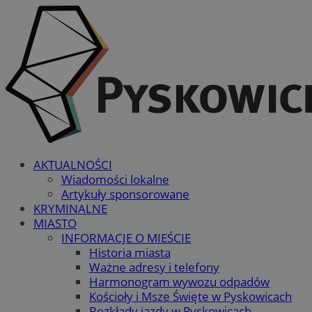
AKTUALNOŚCI
Wiadomości lokalne
Artykuły sponsorowane
KRYMINALNE
MIASTO
INFORMACJE O MIEŚCIE
Historia miasta
Ważne adresy i telefony
Harmonogram wywozu odpadów
Kościoły i Msze Święte w Pyskowicach
Rozkłady jazdy w Pyskowicach