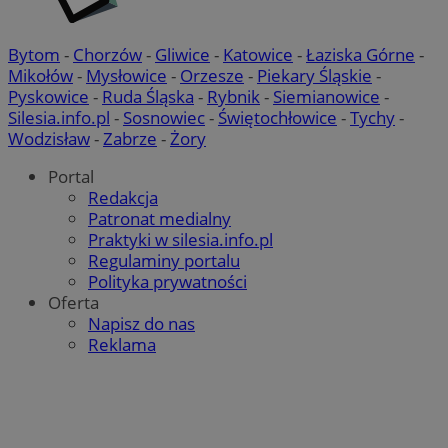
Bytom
-
Chorzów
-
Gliwice
-
Katowice
-
Łaziska Górne
-
VISITOR_PRIVACY_METADATA
5 miesięcy
YouTube
tygodni
.youtube.com
Mikołów
-
Mysłowice
-
Orzesze
-
Piekary Śląskie
-
Pyskowice
-
Ruda Śląska
-
Rybnik
-
Siemianowice
-
Silesia.info.pl
-
Sosnowiec
-
Świętochłowice
-
Tychy
-
Wodzisław
-
Zabrze
-
Żory
Portal
Redakcja
Patronat medialny
Google Privacy Policy
Praktyki w silesia.info.pl
Regulaminy portalu
Polityka prywatności
Oferta
Napisz do nas
Reklama
CookieScriptConsent
4 tygodnie 2
CookieScript
pyskowice.com.pl