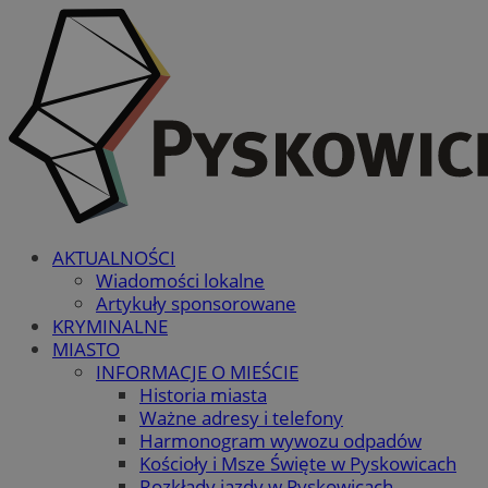
AKTUALNOŚCI
Wiadomości lokalne
Artykuły sponsorowane
KRYMINALNE
MIASTO
INFORMACJE O MIEŚCIE
Historia miasta
Ważne adresy i telefony
Harmonogram wywozu odpadów
Kościoły i Msze Święte w Pyskowicach
Rozkłady jazdy w Pyskowicach