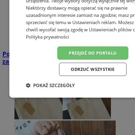
urządzenia. Twoje wybory dotyczą wyłącznie tej witr
Niektórzy dostawcy mogą opierać się na prawnie
uzasadnionym interesie zamiast na zgodzie; masz p
sprzeciwić się temu w
Ustawieniach reklam
. Możesz
chwili wycofać swoją zgodę w
Ustawieniach plików 
Polityka prywatności
Policja apeluje: pilnuj swoich rzeczy
PRZEJDŹ DO PORTALU
zakupach i nie zostawiaj ich bez opieki!
ODRZUĆ WSZYSTKIE
POKAŻ SZCZEGÓŁY
Niezbędne
Wydajność
Targetowanie
Funkc
Niesklasyfikowane