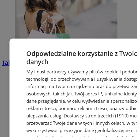
Odpowiedzialne korzystanie z Twoi
danych
Jak oszczędzać na zakupach?
My i nasi partnerzy używamy plików cookie i podob
technologii do przechowywania i uzyskiwania dostę
informacji na Twoim urządzeniu oraz do przetwarza
osobowych, takich jak Twój adres IP, unikalne identyf
dane przeglądania, w celu wyświetlania spersonali
reklam i treści, pomiaru reklam i treści, analizy odb
ulepszania usług.
Dostawcy stron trzecich (1910)
mog
przetwarzać Twoje dane w tych i innych celach, w t
wykorzystywać precyzyjne dane geolokalizacyjne i c